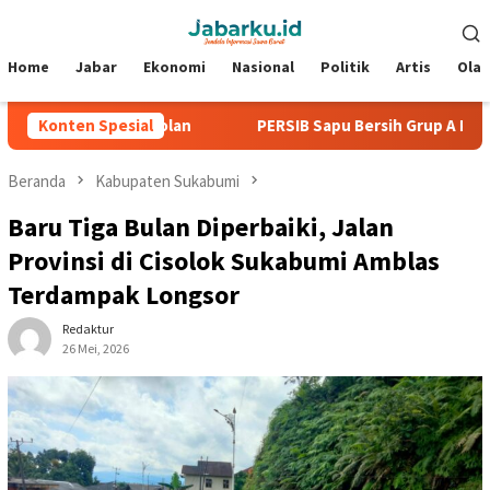
Loncat
Menu
ke
Mobile
konten
Home
Jabar
Ekonomi
Nasional
Politik
Artis
Ola
 Tanpa Kebobolan
Konten Spesial
PERSIB Sapu Bersih Grup A Piala Presid
Beranda
Kabupaten Sukabumi
Baru Tiga Bulan Diperbaiki, Jalan
Provinsi di Cisolok Sukabumi Amblas
Terdampak Longsor
Redaktur
26 Mei, 2026