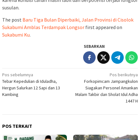
karena kondisi tanah masih labil dan berpotensi terjadi longsor
susulan.
The post
Baru Tiga Bulan Diperbaiki, Jalan Provinsi di Cisolok
Sukabumi Amblas Terdampak Longsor
first appeared on
Sukabumi Ku
.
SEBARKAN
Navigasi
Pos sebelumnya
Pos berikutnya
Tebar Kepedulian di Iduladha,
Forkopimcam Jampangkulon
pos
Hergun Salurkan 12 Sapi dan 13
Siagakan Personel Amankan
Kambing
Malam Takbir dan Sholat Idul Adha
1447 H
POS TERKAIT