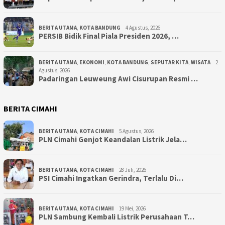
BERITA UTAMA
,
KOTA BANDUNG
4 Agustus, 2026
PERSIB Bidik Final Piala Presiden 2026, …
BERITA UTAMA
,
EKONOMI
,
KOTA BANDUNG
,
SEPUTAR KITA
,
WISATA
2
Agustus, 2026
Padaringan Leuweung Awi Cisurupan Resmi …
BERITA CIMAHI
BERITA UTAMA
,
KOTA CIMAHI
5 Agustus, 2026
PLN Cimahi Genjot Keandalan Listrik Jela…
BERITA UTAMA
,
KOTA CIMAHI
28 Juli, 2026
PSI Cimahi Ingatkan Gerindra, Terlalu Di…
BERITA UTAMA
,
KOTA CIMAHI
19 Mei, 2026
PLN Sambung Kembali Listrik Perusahaan T…