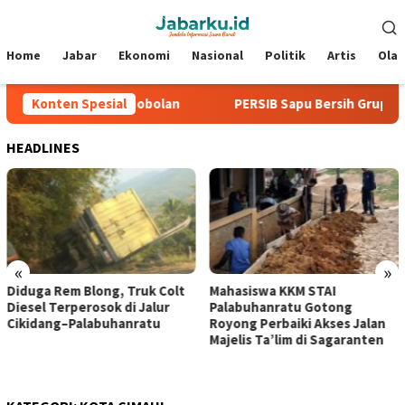
Loncat
Menu
ke
Mobile
konten
Home
Jabar
Ekonomi
Nasional
Politik
Artis
Ola
iga Laga Tanpa Kebobolan
Konten Spesial
PERSIB Sapu Bersih Grup A Piala
HEADLINES
«
»
Diduga Rem Blong, Truk Colt
Mahasiswa KKM STAI
Diesel Terperosok di Jalur
Palabuhanratu Gotong
Cikidang–Palabuhanratu
Royong Perbaiki Akses Jalan
Majelis Ta’lim di Sagaranten