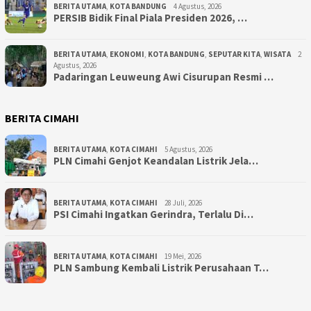
BERITA UTAMA
,
KOTA BANDUNG
4 Agustus, 2026
PERSIB Bidik Final Piala Presiden 2026, …
BERITA UTAMA
,
EKONOMI
,
KOTA BANDUNG
,
SEPUTAR KITA
,
WISATA
2
Agustus, 2026
Padaringan Leuweung Awi Cisurupan Resmi …
BERITA CIMAHI
BERITA UTAMA
,
KOTA CIMAHI
5 Agustus, 2026
PLN Cimahi Genjot Keandalan Listrik Jela…
BERITA UTAMA
,
KOTA CIMAHI
28 Juli, 2026
PSI Cimahi Ingatkan Gerindra, Terlalu Di…
BERITA UTAMA
,
KOTA CIMAHI
19 Mei, 2026
PLN Sambung Kembali Listrik Perusahaan T…