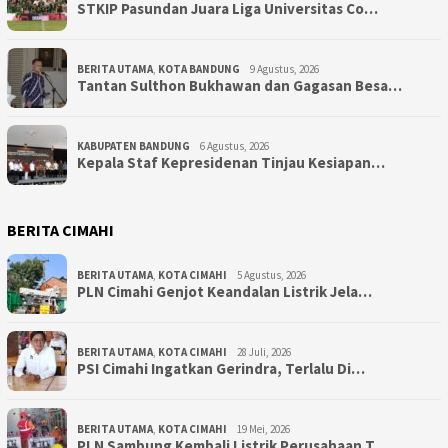
STKIP Pasundan Juara Liga Universitas Co…
BERITA UTAMA
,
KOTA BANDUNG
9 Agustus, 2026
Tantan Sulthon Bukhawan dan Gagasan Besa…
KABUPATEN BANDUNG
6 Agustus, 2026
Kepala Staf Kepresidenan Tinjau Kesiapan…
BERITA CIMAHI
BERITA UTAMA
,
KOTA CIMAHI
5 Agustus, 2026
PLN Cimahi Genjot Keandalan Listrik Jela…
BERITA UTAMA
,
KOTA CIMAHI
28 Juli, 2026
PSI Cimahi Ingatkan Gerindra, Terlalu Di…
BERITA UTAMA
,
KOTA CIMAHI
19 Mei, 2026
PLN Sambung Kembali Listrik Perusahaan T…