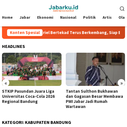
Loncat
Menu
ke
Mobile
konten
Home
Jabar
Ekonomi
Nasional
Politik
Artis
Ola
stone
Konten Spesial
Nazriel Bertekad Terus Berkembang, Siap Bantu Per
HEADLINES
«
»
STKIP Pasundan Juara Liga
Tantan Sulthon Bukhawan
Universitas Coca-Cola 2026
dan Gagasan Besar Membawa
Regional Bandung
PWI Jabar Jadi Rumah
Wartawan
KATEGORI:
KABUPATEN BANDUNG