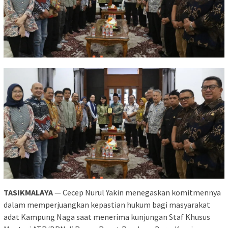
TASIKMALAYA
—
Cecep Nurul Yakin
menegaskan komitmennya
dalam memperjuangkan kepastian hukum bagi masyarakat
adat Kampung Naga saat menerima kunjungan Staf Khusus