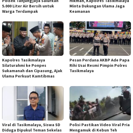
Polsek Tanjungjaya Salurkan
Hikmah, Kapolres Tasikmalaya
5.000 Liter Air Bersih untuk
Minta Dukungan Ulama Jaga
Warga Terdampak
Keamanan
Kapolres Tasikmalaya
Pesan Perdana AKBP Ade Papa
Silaturahmi ke Ponpes
Rihi Usai Resmi Pimpin Polres
Sukamanah dan Cipasung, Ajak
Tasikmalaya
Ulama Perkuat Kamtibmas
Viral di Tasikmalaya, Siswa SD
Polisi Pastikan Video Viral Pria
Diduga Dipukul Teman Sekelas
Mengamuk di Kebun Teh