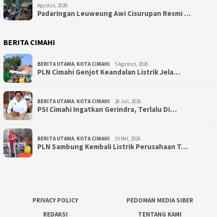
Agustus, 2026
Padaringan Leuweung Awi Cisurupan Resmi …
BERITA CIMAHI
BERITA UTAMA
,
KOTA CIMAHI
5 Agustus, 2026
PLN Cimahi Genjot Keandalan Listrik Jela…
BERITA UTAMA
,
KOTA CIMAHI
28 Juli, 2026
PSI Cimahi Ingatkan Gerindra, Terlalu Di…
BERITA UTAMA
,
KOTA CIMAHI
19 Mei, 2026
PLN Sambung Kembali Listrik Perusahaan T…
PRIVACY POLICY
PEDOMAN MEDIA SIBER
REDAKSI
TENTANG KAMI