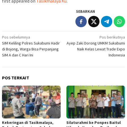
first appeared on
Tasikmalaya Ku
.
SEBARKAN
Navigasi
Pos sebelumnya
Pos berikutnya
SIM Keliling Polres Sukabumi Hadir
Ayep Zaki Dorong UMKM Sukabumi
pos
di Bojong, Warga Bisa Perpanjang
Naik Kelas Lewat Trade Expo
SIM A dan C Hari Ini
Indonesia
POS TERKAIT
Kekeringan di Tasikmalaya,
Silaturahmi ke Ponpes Baitul