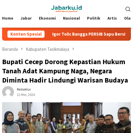
Loncat
Menu
ke
Mobile
konten
Home
Jabar
Ekonomi
Nasional
Politik
Artis
Ola
den 2026
Konten Spesial
Igor Tolic Bangga PERSIB Sapu Bersih Grup A Pia
Beranda
Kabupaten Tasikmalaya
Bupati Cecep Dorong Kepastian Hukum
Tanah Adat Kampung Naga, Negara
Diminta Hadir Lindungi Warisan Budaya
Redaktur
22 Mei, 2026