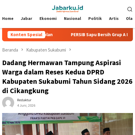
Loncat
Menu
ke
Mobile
konten
Home
Jabar
Ekonomi
Nasional
Politik
Artis
Ola
 Tanpa Kebobolan
Konten Spesial
PERSIB Sapu Bersih Grup A Piala Presid
Beranda
Kabupaten Sukabumi
Dadang Hermawan Tampung Aspirasi
Warga dalam Reses Kedua DPRD
Kabupaten Sukabumi Tahun Sidang 2026
di Cikangkung
Redaktur
4 Juni, 2026