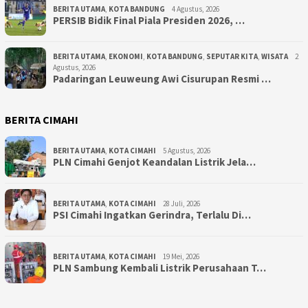
BERITA UTAMA
,
KOTA BANDUNG
4 Agustus, 2026
PERSIB Bidik Final Piala Presiden 2026, …
BERITA UTAMA
,
EKONOMI
,
KOTA BANDUNG
,
SEPUTAR KITA
,
WISATA
2
Agustus, 2026
Padaringan Leuweung Awi Cisurupan Resmi …
BERITA CIMAHI
BERITA UTAMA
,
KOTA CIMAHI
5 Agustus, 2026
PLN Cimahi Genjot Keandalan Listrik Jela…
BERITA UTAMA
,
KOTA CIMAHI
28 Juli, 2026
PSI Cimahi Ingatkan Gerindra, Terlalu Di…
BERITA UTAMA
,
KOTA CIMAHI
19 Mei, 2026
PLN Sambung Kembali Listrik Perusahaan T…