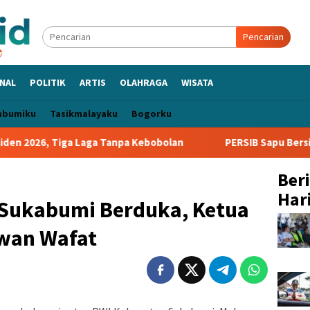
Pencarian
NAL
POLITIK
ARTIS
OLAHRAGA
WISATA
abumiku
Tasikmalayaku
Bogorku
, Tiga Laga Tanpa Kebobolan
PERSIB Sapu Bersih Grup A Pi
Ber
Hari
k Sukabumi Berduka, Ketua
wan Wafat