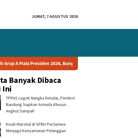
JUMAT, 7 AGUSTUS 2026
ala Presiden 2026, Bungkam Tampines Rovers 1-0 dan Lolos ke Se
ita Banyak Dibaca
 Ini
TPPAS Legok Nangka Dimulai, Pemkot
Bandung Siapkan Armada Khusus
Angkut Sampah
Kisah Marshal di SPBU Pertamina
Menjaga Kenyamanan Pelanggan