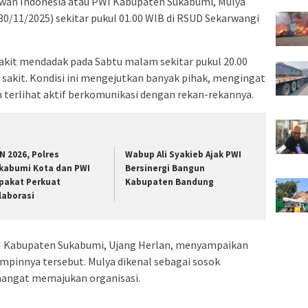
wan Indonesia atau PWI Kabupaten Sukabumi, Mulya
0/11/2025) sekitar pukul 01.00 WIB di RSUD Sekarwangi
it mendadak pada Sabtu malam sekitar pukul 20.00
 sakit. Kondisi ini mengejutkan banyak pihak, mengingat
 terlihat aktif berkomunikasi dengan rekan-rekannya.
N 2026, Polres
Wabup Ali Syakieb Ajak PWI
kabumi Kota dan PWI
Bersinergi Bangun
pakat Perkuat
Kabupaten Bandung
laborasi
 Kabupaten Sukabumi, Ujang Herlan, menyampaikan
pinnya tersebut. Mulya dikenal sebagai sosok
mangat memajukan organisasi.