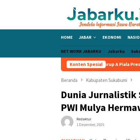
Loncat
ke
konten
HOME
JABAR
EKONOMI
NASIO
NET WORK JABARKU
Jabarku
Suk
Igor Tolic Bangga PERSIB Sapu Bersih Grup A Piala Presiden 2026
Konten Spesial
Beranda
Kabupaten Sukabumi
Dunia Jurnalisti
PWI Mulya Herma
Redaktur
1 Desember, 2025