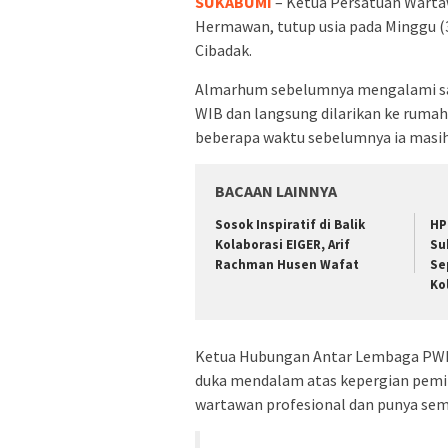
SUKABUMI
– Ketua Persatuan Warta
Hermawan, tutup usia pada Minggu (3
Cibadak.
Almarhum sebelumnya mengalami sak
WIB dan langsung dilarikan ke rumah
beberapa waktu sebelumnya ia masih
BACAAN LAINNYA
Sosok Inspiratif di Balik
HP
Kolaborasi EIGER, Arif
Su
Rachman Husen Wafat
Se
Ko
Ketua Hubungan Antar Lembaga PWI
duka mendalam atas kepergian pemim
wartawan profesional dan punya se