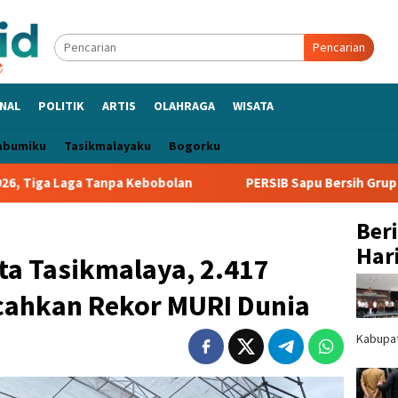
Pencarian
NAL
POLITIK
ARTIS
OLAHRAGA
WISATA
abumiku
Tasikmalayaku
Bogorku
ebobolan
PERSIB Sapu Bersih Grup A Piala Presiden 2026,
Ber
Hari
ota Tasikmalaya, 2.417
cahkan Rekor MURI Dunia
Kabupa