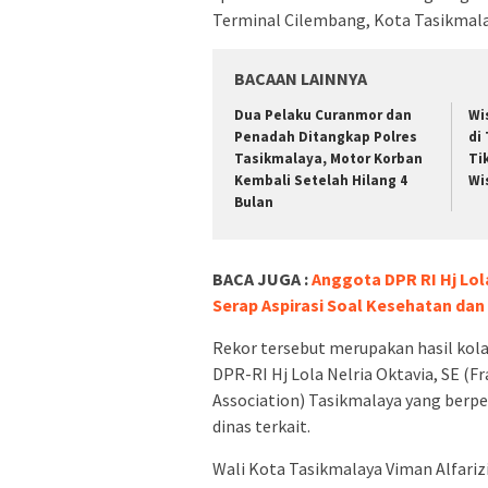
Terminal Cilembang, Kota Tasikmala
BACAAN LAINNYA
Dua Pelaku Curanmor dan
Wi
Penadah Ditangkap Polres
di
Tasikmalaya, Motor Korban
Ti
Kembali Setelah Hilang 4
Wi
Bulan
BACA JUGA :
Anggota DPR RI Hj Lol
Serap Aspirasi Soal Kesehatan dan
Rekor tersebut merupakan hasil kol
DPR-RI Hj Lola Nelria Oktavia, SE (F
Association) Tasikmalaya yang berp
dinas terkait.
Wali Kota Tasikmalaya Viman Alfari