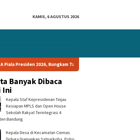
KAMIS, 6 AGUSTUS 2026
 Bungkam Tampines Rovers 1-0 dan Lolos ke Semifinal
PERS
ita Banyak Dibaca
 Ini
Kepala Staf Kepresidenan Tinjau
Kesiapan MPLS dan Open House
Sekolah Rakyat Terintegrasi 4
ten Bandung
Kepala Desa di Kecamatan Ciemas
Diduga Diamankan Satnarkoba, Polisi