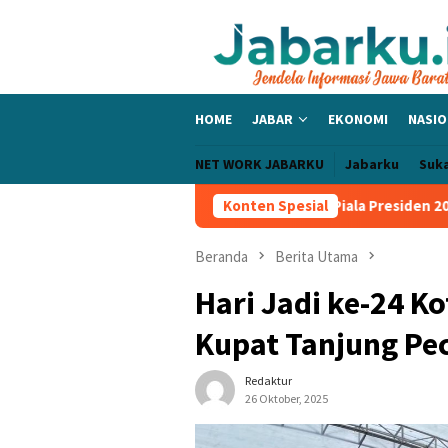
Loncat
ke
konten
HOME
JABAR
EKONOMI
NASIO
NET WORK JABARKU
Jabarku
Suk
ERSIB Sapu Bersih Grup A Piala Presiden 2026, Tiga Laga Tanpa K
Konten Spesial
Beranda
Berita Utama
Hari Jadi ke-24 K
Kupat Tanjung Pe
Redaktur
26 Oktober, 2025