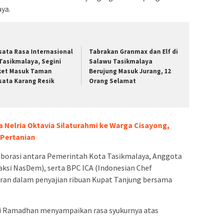
ya.
sata Rasa Internasional
Tabrakan Granmax dan Elf di
 Tasikmalaya, Segini
Salawu Tasikmalaya
ket Masuk Taman
Berujung Masuk Jurang, 12
sata Karang Resik
Orang Selamat
a Nelria Oktavia Silaturahmi ke Warga Cisayong,
 Pertanian
aborasi antara Pemerintah Kota Tasikmalaya, Anggota
raksi NasDem), serta BPC ICA (Indonesian Chef
eran dalam penyajian ribuan Kupat Tanjung bersama
zi Ramadhan menyampaikan rasa syukurnya atas