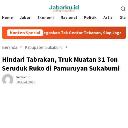
Loncat
Menu
ke
Mobile
konten
Home
Jabar
Ekonomi
Nasional
Politik
Artis
Ola
Konten Spesial
Peralta Tegaskan Tak Gentar Tekanan, Siap Jaga Tradisi J
Beranda
Kabupaten Sukabumi
Hindari Tabrakan, Truk Muatan 31 Ton
Seruduk Ruko di Pamuruyan Sukabumi
Redaktur
18 April, 2026