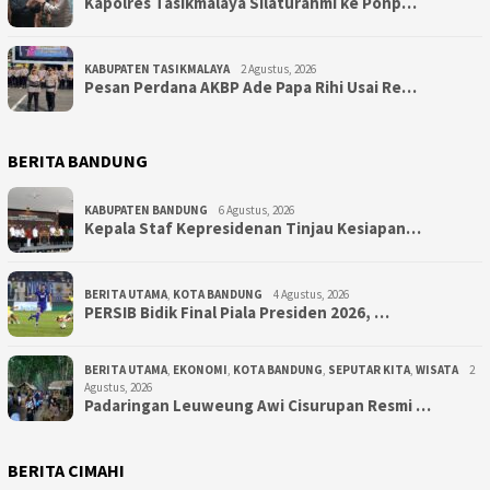
Kapolres Tasikmalaya Silaturahmi ke Ponp…
KABUPATEN TASIKMALAYA
2 Agustus, 2026
Pesan Perdana AKBP Ade Papa Rihi Usai Re…
BERITA BANDUNG
KABUPATEN BANDUNG
6 Agustus, 2026
Kepala Staf Kepresidenan Tinjau Kesiapan…
BERITA UTAMA
,
KOTA BANDUNG
4 Agustus, 2026
PERSIB Bidik Final Piala Presiden 2026, …
BERITA UTAMA
,
EKONOMI
,
KOTA BANDUNG
,
SEPUTAR KITA
,
WISATA
2
Agustus, 2026
Padaringan Leuweung Awi Cisurupan Resmi …
BERITA CIMAHI