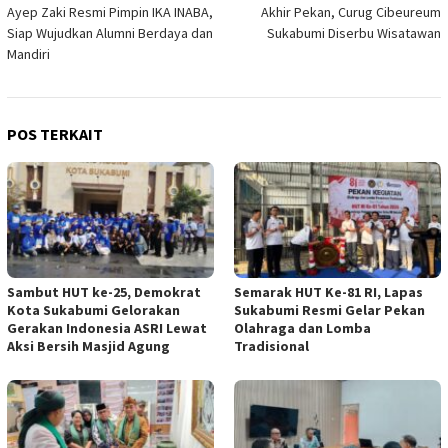
Ayep Zaki Resmi Pimpin IKA INABA,
Akhir Pekan, Curug Cibeureum
pos
Siap Wujudkan Alumni Berdaya dan
Sukabumi Diserbu Wisatawan
Mandiri
POS TERKAIT
Sambut HUT ke-25, Demokrat
Semarak HUT Ke-81 RI, Lapas
Kota Sukabumi Gelorakan
Sukabumi Resmi Gelar Pekan
Gerakan Indonesia ASRI Lewat
Olahraga dan Lomba
Aksi Bersih Masjid Agung
Tradisional