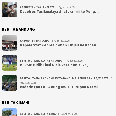
KABUPATEN TASIKMALAYA
5 Agustus, 2026
Kapolres Tasikmalaya Silaturahmi ke Ponp…
BERITA BANDUNG
KABUPATEN BANDUNG
6 Agustus, 2026
Kepala Staf Kepresidenan Tinjau Kesiapan…
BERITA UTAMA
,
KOTA BANDUNG
4 Agustus, 2026
PERSIB Bidik Final Piala Presiden 2026, …
BERITA UTAMA
,
EKONOMI
,
KOTA BANDUNG
,
SEPUTAR KITA
,
WISATA
2
Agustus, 2026
Padaringan Leuweung Awi Cisurupan Resmi …
BERITA CIMAHI
BERITA UTAMA
,
KOTA CIMAHI
5 Agustus, 2026