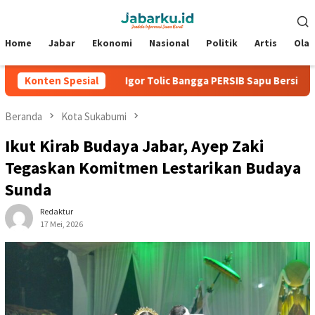
Loncat
Menu
ke
Mobile
konten
Home
Jabar
Ekonomi
Nasional
Politik
Artis
Ola
iden 2026
Konten Spesial
Igor Tolic Bangga PERSIB Sapu Bersih Grup A P
Beranda
Kota Sukabumi
Ikut Kirab Budaya Jabar, Ayep Zaki
Tegaskan Komitmen Lestarikan Budaya
Sunda
Redaktur
17 Mei, 2026