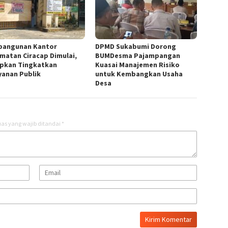
angunan Kantor
DPMD Sukabumi Dorong
matan Ciracap Dimulai,
BUMDesma Pajampangan
apkan Tingkatkan
Kuasai Manajemen Risiko
yanan Publik
untuk Kembangkan Usaha
Desa
as yang wajib ditandai
*