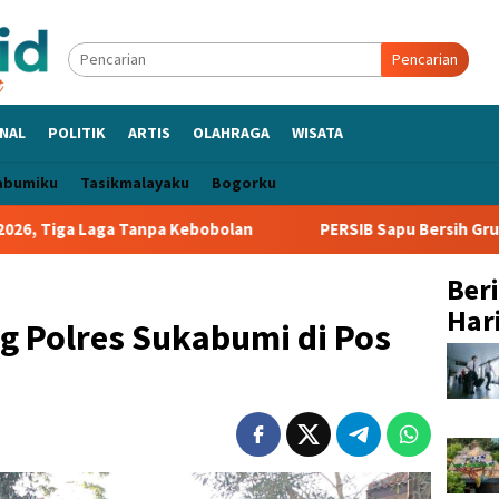
Pencarian
NAL
POLITIK
ARTIS
OLAHRAGA
WISATA
abumiku
Tasikmalayaku
Bogorku
a Tanpa Kebobolan
PERSIB Sapu Bersih Grup A Piala Presi
Ber
Hari
ng Polres Sukabumi di Pos