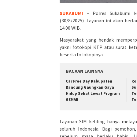
SUKABUMI
–
Polres Sukabumi k
(30/8/2025). Layanan ini akan berl
14.00 WIB.
Masyarakat yang hendak memperp
yakni fotokopi KTP atau surat ket
beserta fotokopinya.
BACAAN LAINNYA
Car Free Day Kabupaten
Ro
Bandung Gaungkan Gaya
Su
Hidup Sehat Lewat Program
Te
GEMAR
Te
Layanan SIM keliling hanya melaya
seluruh Indonesia. Bagi pemohon,
sebelum masa berlaku habis. J