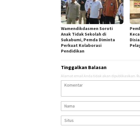
Wamendikdasmen Soroti
Pemb
Anak Tidak Sekolah di
Keca
Sukabumi, Pemda Diminta
Disi
Perkuat Kolaborasi
Pela
Pendidikan
Tinggalkan Balasan
Alamat email Anda tidak akan dipublikasikan.
Ru