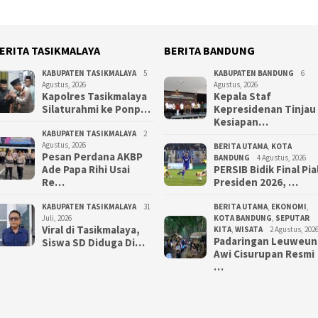
ERITA TASIKMALAYA
BERITA BANDUNG
KABUPATEN TASIKMALAYA
5
KABUPATEN BANDUNG
6
Agustus, 2026
Agustus, 2026
Kapolres Tasikmalaya
Kepala Staf
Silaturahmi ke Ponp…
Kepresidenan Tinjau
Kesiapan…
KABUPATEN TASIKMALAYA
2
Agustus, 2026
BERITA UTAMA
,
KOTA
Pesan Perdana AKBP
BANDUNG
4 Agustus, 2026
Ade Papa Rihi Usai
PERSIB Bidik Final Pia
Re…
Presiden 2026, …
KABUPATEN TASIKMALAYA
31
BERITA UTAMA
,
EKONOMI
,
Juli, 2026
KOTA BANDUNG
,
SEPUTAR
Viral di Tasikmalaya,
KITA
,
WISATA
2 Agustus, 202
Padaringan Leuweun
Siswa SD Diduga Di…
Awi Cisurupan Resmi
…