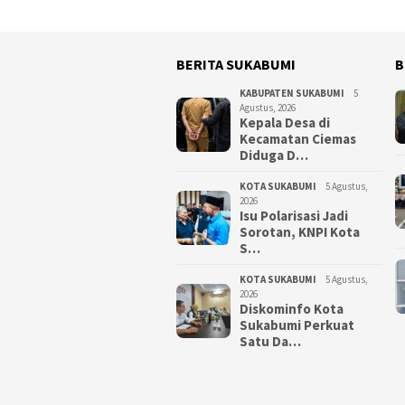
BERITA SUKABUMI
B
KABUPATEN SUKABUMI
5
Agustus, 2026
Kepala Desa di
Kecamatan Ciemas
Diduga D…
KOTA SUKABUMI
5 Agustus,
2026
Isu Polarisasi Jadi
Sorotan, KNPI Kota
S…
KOTA SUKABUMI
5 Agustus,
2026
Diskominfo Kota
Sukabumi Perkuat
Satu Da…