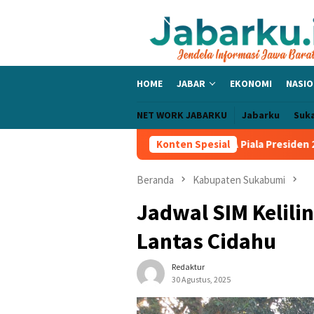
Loncat
ke
konten
HOME
JABAR
EKONOMI
NASIO
NET WORK JABARKU
Jabarku
Suk
 Bangga PERSIB Sapu Bersih Grup A Piala Presiden 2026, Tiga Lag
Konten Spesial
Beranda
Kabupaten Sukabumi
Jadwal SIM Kelili
Lantas Cidahu
Redaktur
30 Agustus, 2025