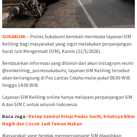
SUKABUMI
– Polres Sukabumi kembali membuka layanan SIM
Keliling bagi masyarakat yang ingin melakukan perpanjangan
Surat Izin Mengemudi (SIM), Kamis (21/5/2026).
Berdasarkan informasi yang dilansir dari akun Instagram resmi
@simkeliling_polressukabumi, layanan SIM Keliling tersebut
akan berlangsung di Pos Lantas Cidahu mulai pukul 08.00 WIB
hingga 14.00 WIB.
Layanan SIM Keliling online hanya melayani perpanjangan SIM
A dan SIM C untuk seluruh Indonesia.
Baca Juga :
Resep Sambal Krispi Pedas Gurih, Kriuknya Bikin
Nagih dan Cocok Jadi Teman Makan
Masyarakat yang hendak memperpanjang SIM diwajibkan