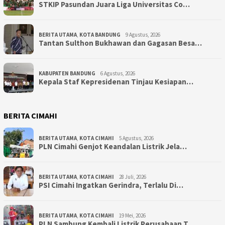
STKIP Pasundan Juara Liga Universitas Co…
BERITA UTAMA
,
KOTA BANDUNG
9 Agustus, 2026
Tantan Sulthon Bukhawan dan Gagasan Besa…
KABUPATEN BANDUNG
6 Agustus, 2026
Kepala Staf Kepresidenan Tinjau Kesiapan…
BERITA CIMAHI
BERITA UTAMA
,
KOTA CIMAHI
5 Agustus, 2026
PLN Cimahi Genjot Keandalan Listrik Jela…
BERITA UTAMA
,
KOTA CIMAHI
28 Juli, 2026
PSI Cimahi Ingatkan Gerindra, Terlalu Di…
BERITA UTAMA
,
KOTA CIMAHI
19 Mei, 2026
PLN Sambung Kembali Listrik Perusahaan T…