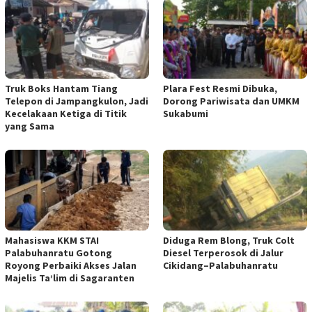
Truk Boks Hantam Tiang
Plara Fest Resmi Dibuka,
Telepon di Jampangkulon, Jadi
Dorong Pariwisata dan UMKM
Kecelakaan Ketiga di Titik
Sukabumi
yang Sama
Mahasiswa KKM STAI
Diduga Rem Blong, Truk Colt
Palabuhanratu Gotong
Diesel Terperosok di Jalur
Royong Perbaiki Akses Jalan
Cikidang–Palabuhanratu
Majelis Ta’lim di Sagaranten