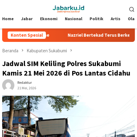
Loncat
Menu
ke
Mobile
konten
Home
Jabar
Ekonomi
Nasional
Politik
Artis
Ola
 di Silverstone
Konten Spesial
Nazriel Bertekad Terus Berkembang, Siap 
Beranda
Kabupaten Sukabumi
Jadwal SIM Keliling Polres Sukabumi
Kamis 21 Mei 2026 di Pos Lantas Cidahu
Redaktur
21 Mei, 2026