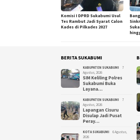
Komisi I DPRD Sukabumi Usul
Bang
Tes Rambut Jadi Syarat Calon
Sink
Kades di Pilkades 2027
Suka
hing
BERITA SUKABUMI
B
KABUPATEN SUKABUMI
7
Agustus, 2026
SIM Keliling Polres
Sukabumi Buka
Layana…
KABUPATEN SUKABUMI
7
Agustus, 2026
Lapangan Cisuru
Disulap Jadi Pusat
Peray…
KOTA SUKABUMI
6 Agustus,
2026