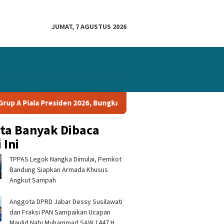
JUMAT, 7 AGUSTUS 2026
iden 2026, Bungkam Tampines Rovers 1-0 dan Lolos ke Semifinal
ita Banyak Dibaca
 Ini
TPPAS Legok Nangka Dimulai, Pemkot
Bandung Siapkan Armada Khusus
Angkut Sampah
Anggota DPRD Jabar Dessy Susilawati
dan Fraksi PAN Sampaikan Ucapan
Maulid Nabi Muhammad SAW 1447 H