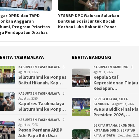
gar DPRD dan TAPD
YFSBBP DPC Waluran Salurkan
ronkan Anggaran
Bantuan Sosial untuk Bocah
bumi, Program Prioritas
Korban Luka Bakar Air Panas
ga Pendapatan Dibahas
ERITA TASIKMALAYA
BERITA BANDUNG
KABUPATEN TASIKMALAYA
6
KABUPATEN BANDUNG
6
Agustus, 2026
Agustus, 2026
Silaturahmi ke Ponpes
Kepala Staf
Baitul Hikmah, Kap…
Kepresidenan Tinjau
Kesiapan…
KABUPATEN TASIKMALAYA
5
Agustus, 2026
BERITA UTAMA
,
KOTA
Kapolres Tasikmalaya
BANDUNG
4 Agustus, 2026
Silaturahmi ke Ponp…
PERSIB Bidik Final Pia
Presiden 2026, …
KABUPATEN TASIKMALAYA
2
Agustus, 2026
BERITA UTAMA
,
EKONOMI
,
Pesan Perdana AKBP
KOTA BANDUNG
,
SEPUTAR
Ade Papa Rihi Usai
KITA
,
WISATA
2 Agustus, 202