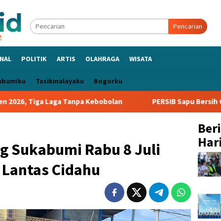
Pencarian
NAL
POLITIK
ARTIS
OLAHRAGA
WISATA
abumiku
Tasikmalayaku
Bogorku
ga Tanpa Kebobolan
PERSIB Sapu Bersih Grup A Piala Pres
Ber
Hari
ng Sukabumi Rabu 8 Juli
s Lantas Cidahu