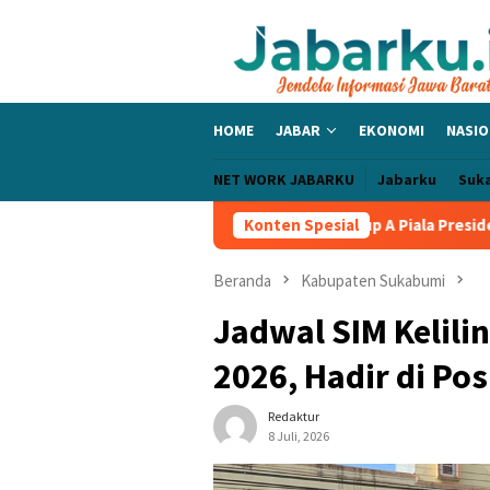
Loncat
ke
konten
HOME
JABAR
EKONOMI
NASIO
NET WORK JABARKU
Jabarku
Suk
c Bangga PERSIB Sapu Bersih Grup A Piala Presiden 2026, Tiga La
Konten Spesial
Beranda
Kabupaten Sukabumi
Jadwal SIM Kelili
2026, Hadir di Po
Redaktur
8 Juli, 2026