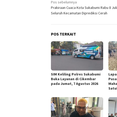
Navigasi
Pos sebelumnya
Prakiraan Cuaca Kota Sukabumi Rabu 8 Juli
pos
Seluruh Kecamatan Diprediksi Cerah
POS TERKAIT
SIM Keliling Polres Sukabumi
Lapa
Buka Layanan di Cikembar
Pusa
pada Jumat, 7 Agustus 2026
Maha
Satu