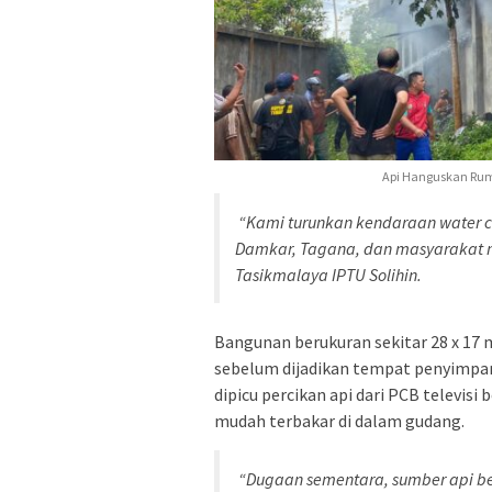
Api Hanguskan Ruma
“Kami turunkan kendaraan water c
Damkar, Tagana, dan masyarakat m
Tasikmalaya IPTU Solihin.
Bangunan berukuran sekitar 28 x 17 
sebelum dijadikan tempat penyimpa
dipicu percikan api dari PCB televi
mudah terbakar di dalam gudang.
“Dugaan sementara, sumber api be