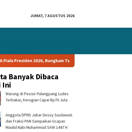
JUMAT, 7 AGUSTUS 2026
26, Bungkam Tampines Rovers 1-0 dan Lolos ke Semifinal
P
ita Banyak Dibaca
 Ini
Warung di Pesisir Palangpang Ludes
Terbakar, Kerugian Capai Rp70 Juta
Anggota DPRD Jabar Dessy Susilawati
dan Fraksi PAN Sampaikan Ucapan
Maulid Nabi Muhammad SAW 1447 H