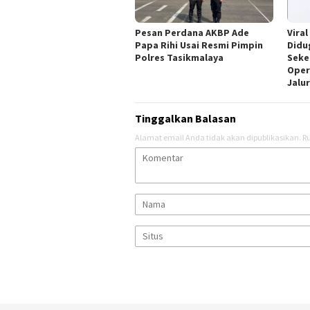
Pesan Perdana AKBP Ade
Viral
Papa Rihi Usai Resmi Pimpin
Didu
Polres Tasikmalaya
Seke
Oper
Jalu
Tinggalkan Balasan
Alamat email Anda tidak akan dipublikasikan.
Ru