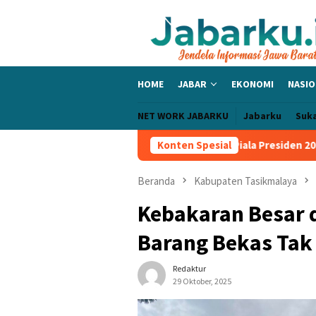
Loncat
ke
konten
HOME
JABAR
EKONOMI
NASIO
NET WORK JABARKU
Jabarku
Suk
a PERSIB Sapu Bersih Grup A Piala Presiden 2026, Tiga Laga Tanp
Konten Spesial
Beranda
Kabupaten Tasikmalaya
Kebakaran Besar 
Barang Bekas Tak 
Redaktur
29 Oktober, 2025