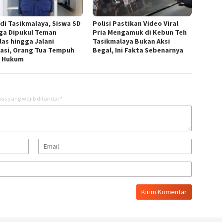
 di Tasikmalaya, Siswa SD
Polisi Pastikan Video Viral
ga Dipukul Teman
Pria Mengamuk di Kebun Teh
las hingga Jalani
Tasikmalaya Bukan Aksi
asi, Orang Tua Tempuh
Begal, Ini Fakta Sebenarnya
r Hukum
as yang wajib ditandai
*