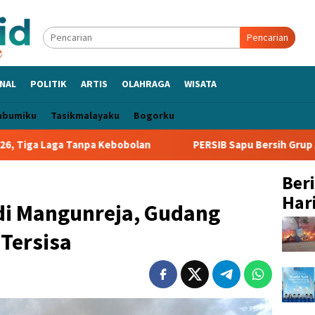
Pencarian
NAL
POLITIK
ARTIS
OLAHRAGA
WISATA
abumiku
Tasikmalayaku
Bogorku
a Kebobolan
PERSIB Sapu Bersih Grup A Piala Presiden 20
Ber
Hari
di Mangunreja, Gudang
Tersisa