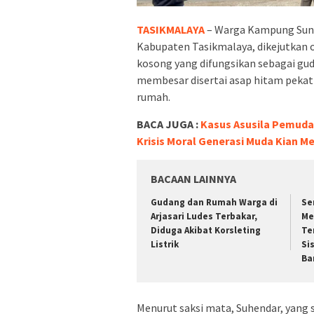
TASIKMALAYA
– Warga Kampung Suni
Kabupaten Tasikmalaya, dikejutkan 
kosong yang difungsikan sebagai gud
membesar disertai asap hitam pekat
rumah.
BACA JUGA :
Kasus Asusila Pemuda
Krisis Moral Generasi Muda Kian 
BACAAN LAINNYA
Gudang dan Rumah Warga di
Se
Arjasari Ludes Terbakar,
Me
Diduga Akibat Korsleting
Te
Listrik
Si
Ba
Menurut saksi mata, Suhendar, yang s