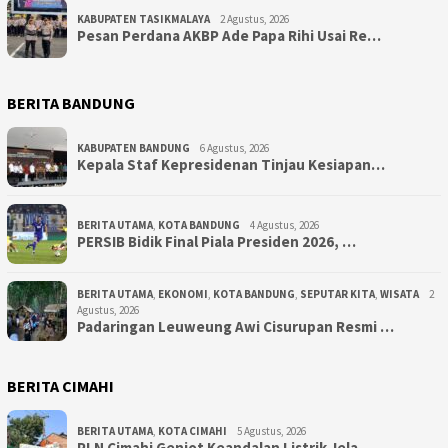
KABUPATEN TASIKMALAYA
2 Agustus, 2026
Pesan Perdana AKBP Ade Papa Rihi Usai Re…
BERITA BANDUNG
KABUPATEN BANDUNG
6 Agustus, 2026
Kepala Staf Kepresidenan Tinjau Kesiapan…
BERITA UTAMA
,
KOTA BANDUNG
4 Agustus, 2026
PERSIB Bidik Final Piala Presiden 2026, …
BERITA UTAMA
,
EKONOMI
,
KOTA BANDUNG
,
SEPUTAR KITA
,
WISATA
2
Agustus, 2026
Padaringan Leuweung Awi Cisurupan Resmi …
BERITA CIMAHI
BERITA UTAMA
,
KOTA CIMAHI
5 Agustus, 2026
PLN Cimahi Genjot Keandalan Listrik Jela…