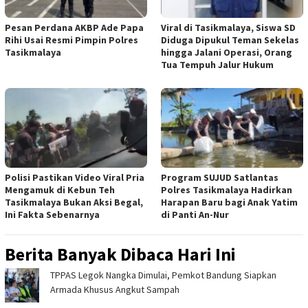
Pesan Perdana AKBP Ade Papa
Viral di Tasikmalaya, Siswa SD
Rihi Usai Resmi Pimpin Polres
Diduga Dipukul Teman Sekelas
Tasikmalaya
hingga Jalani Operasi, Orang
Tua Tempuh Jalur Hukum
Polisi Pastikan Video Viral Pria
Program SUJUD Satlantas
Mengamuk di Kebun Teh
Polres Tasikmalaya Hadirkan
Tasikmalaya Bukan Aksi Begal,
Harapan Baru bagi Anak Yatim
Ini Fakta Sebenarnya
di Panti An-Nur
Berita Banyak Dibaca Hari Ini
TPPAS Legok Nangka Dimulai, Pemkot Bandung Siapkan
Armada Khusus Angkut Sampah