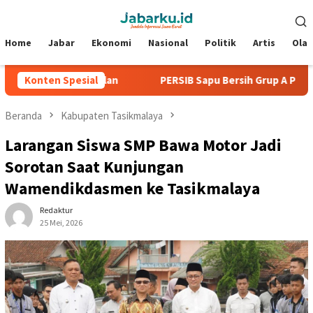
Loncat
Menu
ke
Mobile
konten
Home
Jabar
Ekonomi
Nasional
Politik
Artis
Ola
Tanpa Kebobolan
Konten Spesial
PERSIB Sapu Bersih Grup A Piala Preside
Beranda
Kabupaten Tasikmalaya
Larangan Siswa SMP Bawa Motor Jadi
Sorotan Saat Kunjungan
Wamendikdasmen ke Tasikmalaya
Redaktur
25 Mei, 2026