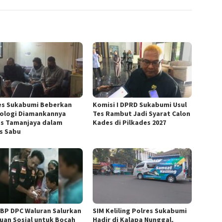
es Sukabumi Beberkan
Komisi I DPRD Sukabumi Usul
ologi Diamankannya
Tes Rambut Jadi Syarat Calon
s Tamanjaya dalam
Kades di Pilkades 2027
s Sabu
BP DPC Waluran Salurkan
SIM Keliling Polres Sukabumi
uan Sosial untuk Bocah
Hadir di Kalapa Nunggal,