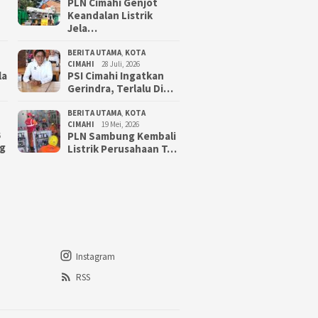
PLN Cimahi Genjot
Keandalan Listrik
Jela…
BERITA UTAMA
,
KOTA
CIMAHI
28 Juli, 2026
la
PSI Cimahi Ingatkan
Gerindra, Terlalu Di…
BERITA UTAMA
,
KOTA
CIMAHI
19 Mei, 2026
PLN Sambung Kembali
6
g
Listrik Perusahaan T…
Instagram
RSS