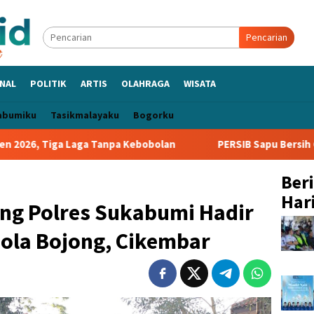
Pencarian
NAL
POLITIK
ARTIS
OLAHRAGA
WISATA
abumiku
Tasikmalayaku
Bogorku
 Laga Tanpa Kebobolan
PERSIB Sapu Bersih Grup A Piala P
Ber
Hari
ing Polres Sukabumi Hadir
Bola Bojong, Cikembar