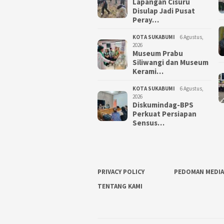
Lapangan Cisuru
Disulap Jadi Pusat
Peray…
KOTA SUKABUMI
6 Agustus,
2026
Museum Prabu
Siliwangi dan Museum
Kerami…
KOTA SUKABUMI
6 Agustus,
2026
Diskumindag-BPS
Perkuat Persiapan
Sensus…
PRIVACY POLICY
PEDOMAN MEDIA
TENTANG KAMI