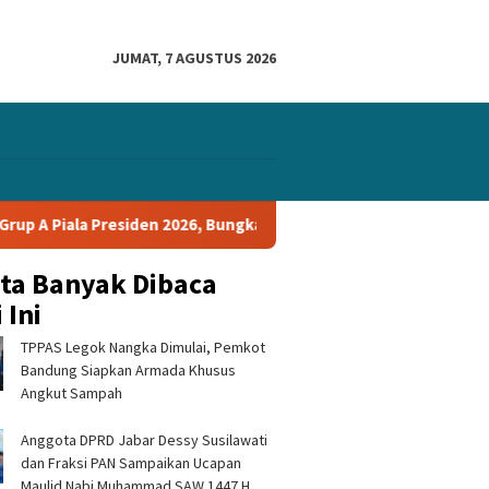
JUMAT, 7 AGUSTUS 2026
residen 2026, Bungkam Tampines Rovers 1-0 dan Lolos ke Semifina
ita Banyak Dibaca
 Ini
TPPAS Legok Nangka Dimulai, Pemkot
Bandung Siapkan Armada Khusus
Angkut Sampah
Anggota DPRD Jabar Dessy Susilawati
dan Fraksi PAN Sampaikan Ucapan
Maulid Nabi Muhammad SAW 1447 H