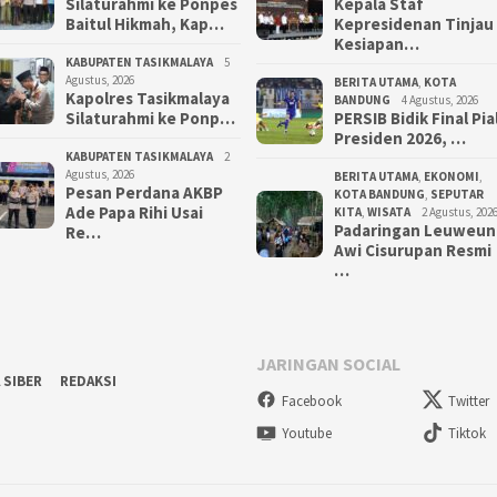
Silaturahmi ke Ponpes
Kepala Staf
Baitul Hikmah, Kap…
Kepresidenan Tinjau
Kesiapan…
KABUPATEN TASIKMALAYA
5
Agustus, 2026
BERITA UTAMA
,
KOTA
Kapolres Tasikmalaya
BANDUNG
4 Agustus, 2026
Silaturahmi ke Ponp…
PERSIB Bidik Final Pia
Presiden 2026, …
KABUPATEN TASIKMALAYA
2
Agustus, 2026
BERITA UTAMA
,
EKONOMI
,
Pesan Perdana AKBP
KOTA BANDUNG
,
SEPUTAR
Ade Papa Rihi Usai
KITA
,
WISATA
2 Agustus, 202
Padaringan Leuweun
Re…
Awi Cisurupan Resmi
…
JARINGAN SOCIAL
 SIBER
REDAKSI
Facebook
Twitter
Youtube
Tiktok