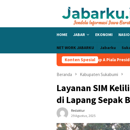
Loncat
ke
konten
HOME
JABAR
EKONOMI
NASIO
NET WORK JABARKU
Jabarku
Suk
Tolic Bangga PERSIB Sapu Bersih Grup A Piala Presiden 2026, Tiga
Konten Spesial
Beranda
Kabupaten Sukabumi
Layanan SIM Kelil
di Lapang Sepak 
Redaktur
29 Agustus, 2025