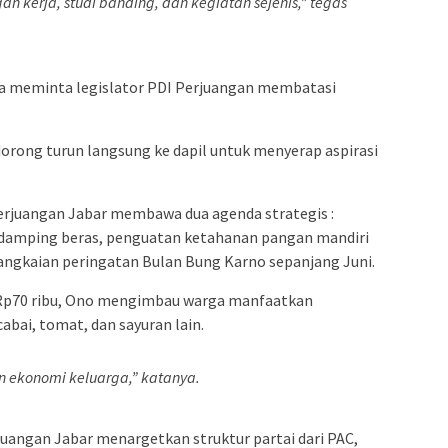
n kerja, studi banding, dan kegiatan sejenis,” tegas
ga meminta legislator PDI Perjuangan membatasi
orong turun langsung ke dapil untuk menyerap aspirasi
Perjuangan Jabar membawa dua agenda strategis :
amping beras, penguatan ketahanan pangan mandiri
angkaian peringatan Bulan Bung Karno sepanjang Juni.
 Rp70 ribu, Ono mengimbau warga manfaatkan
ai, tomat, dan sayuran lain.
n ekonomi keluarga,” katanya.
rjuangan Jabar menargetkan struktur partai dari PAC,