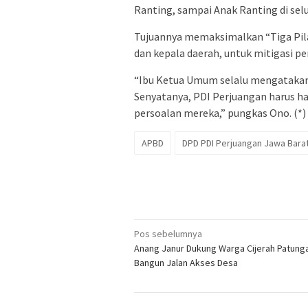
Ranting, sampai Anak Ranting di sel
Tujuannya memaksimalkan “Tiga Pilar 
dan kepala daerah, untuk mitigasi p
“Ibu Ketua Umum selalu mengatakan 
Senyatanya, PDI Perjuangan harus ha
persoalan mereka,” pungkas Ono. (*)
APBD
DPD PDI Perjuangan Jawa Bara
Navigasi
Pos sebelumnya
Anang Janur Dukung Warga Cijerah Patung
pos
Bangun Jalan Akses Desa