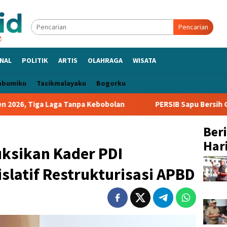
Pencarian
NAL
POLITIK
ARTIS
OLAHRAGA
WISATA
abumiku
Tasikmalayaku
Bogorku
Laga Tanpa Kebobolan
PERSIB Sapu Bersih Grup A Piala Pr
Ber
Hari
uksikan Kader PDI
islatif Restrukturisasi APBD