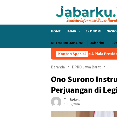
Loncat
ke
konten
HOME
JABAR
EKONOMI
NASIO
NET WORK JABARKU
Jabarku
Suk
lic Bangga PERSIB Sapu Bersih Grup A Piala Presiden 2026, Tiga 
Konten Spesial
Beranda
DPRD Jawa Barat
Ono Surono Instr
Perjuangan di Leg
Tim Redaksi
3 Juni, 2026