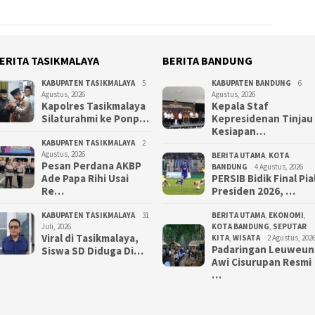
ERITA TASIKMALAYA
BERITA BANDUNG
KABUPATEN TASIKMALAYA
5
KABUPATEN BANDUNG
6
Agustus, 2026
Agustus, 2026
Kapolres Tasikmalaya
Kepala Staf
Silaturahmi ke Ponp…
Kepresidenan Tinjau
Kesiapan…
KABUPATEN TASIKMALAYA
2
Agustus, 2026
BERITA UTAMA
,
KOTA
Pesan Perdana AKBP
BANDUNG
4 Agustus, 2026
Ade Papa Rihi Usai
PERSIB Bidik Final Pia
Re…
Presiden 2026, …
KABUPATEN TASIKMALAYA
31
BERITA UTAMA
,
EKONOMI
,
Juli, 2026
KOTA BANDUNG
,
SEPUTAR
Viral di Tasikmalaya,
KITA
,
WISATA
2 Agustus, 202
Padaringan Leuweun
Siswa SD Diduga Di…
Awi Cisurupan Resmi
…