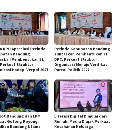
a KPU Apresiasi Perindo
Perindo Kabupaten Bandung
paten Bandung
Tuntaskan Pembentukan 31
askan Pembentukan 31
DPC, Perkuat Struktur
 Perkuat Struktur
Organisasi Menuju Verifikasi
nisasi Hadapi Verpol 2027
Partai Politik 2027
ot Bandung dan LPM
Literasi Digital Dimulai dari
uat Gotong Royong
Rumah, Media Diajak Perkuat
dkan Bandung Utama
Ketahanan Keluarga