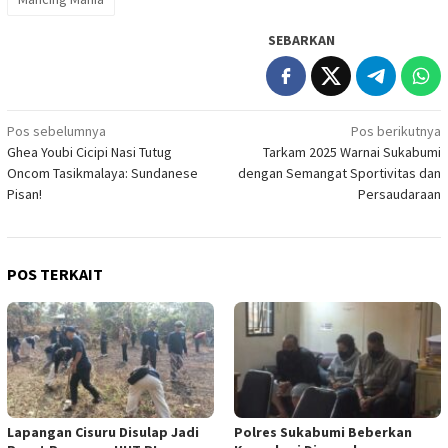
SEBARKAN
Navigasi
Pos sebelumnya
Pos berikutnya
Ghea Youbi Cicipi Nasi Tutug
Tarkam 2025 Warnai Sukabumi
pos
Oncom Tasikmalaya: Sundanese
dengan Semangat Sportivitas dan
Pisan!
Persaudaraan
POS TERKAIT
Lapangan Cisuru Disulap Jadi
Polres Sukabumi Beberkan