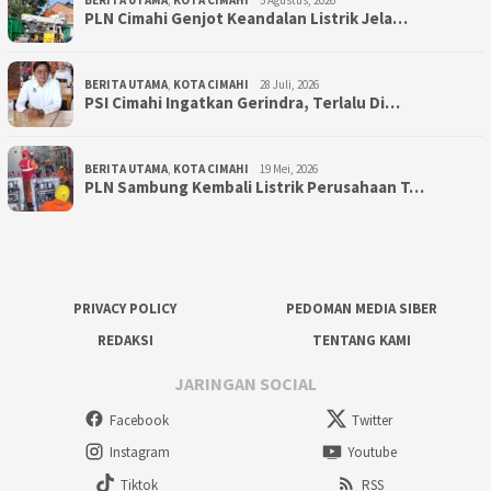
BERITA UTAMA
,
KOTA CIMAHI
5 Agustus, 2026
PLN Cimahi Genjot Keandalan Listrik Jela…
BERITA UTAMA
,
KOTA CIMAHI
28 Juli, 2026
PSI Cimahi Ingatkan Gerindra, Terlalu Di…
BERITA UTAMA
,
KOTA CIMAHI
19 Mei, 2026
PLN Sambung Kembali Listrik Perusahaan T…
PRIVACY POLICY
PEDOMAN MEDIA SIBER
REDAKSI
TENTANG KAMI
JARINGAN SOCIAL
Facebook
Twitter
Instagram
Youtube
Tiktok
RSS