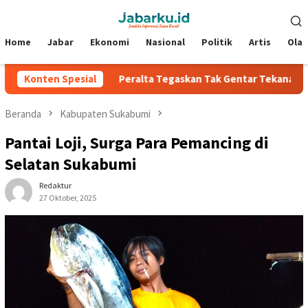
Loncat
Menu
ke
Mobile
konten
Home
Jabar
Ekonomi
Nasional
Politik
Artis
Ola
siden 2026
Konten Spesial
Peralta Tegaskan Tak Gentar Tekanan, Siap Jag
Beranda
Kabupaten Sukabumi
Pantai Loji, Surga Para Pemancing di
Selatan Sukabumi
Redaktur
27 Oktober, 2025