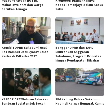
Pusat Perayaan HUT RI,
Kronologi Diamankannya
Mahasiswa KKM dan Warga
Kades Tamanjaya dalam Kasus
Satukan Tenaga
Sabu
Komisi I DPRD Sukabumi Usul
Banggar DPRD dan TAPD
Tes Rambut Jadi Syarat Calon
Sinkronkan Anggaran
Kades di Pilkades 2027
Sukabumi, Program Prioritas
hingga Pendapatan Dibahas
YFSBBP DPC Waluran Salurkan
SIM Keliling Polres Sukabumi
Bantuan Sosial untuk Bocah
Hadir di Kalapa Nunggal, Kamis