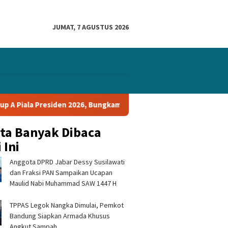
JUMAT, 7 AGUSTUS 2026
den 2026, Bungkam Tampines Rovers 1-0 dan Lolos ke Semifinal
ita Banyak Dibaca
 Ini
Anggota DPRD Jabar Dessy Susilawati
dan Fraksi PAN Sampaikan Ucapan
Maulid Nabi Muhammad SAW 1447 H
TPPAS Legok Nangka Dimulai, Pemkot
Bandung Siapkan Armada Khusus
Angkut Sampah