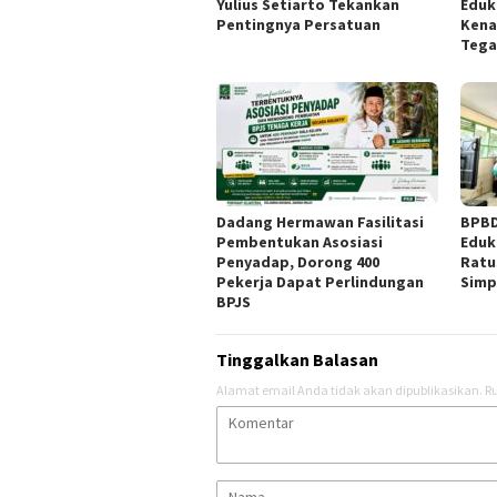
Yulius Setiarto Tekankan
Eduk
Pentingnya Persatuan
Kena
Tega
Dadang Hermawan Fasilitasi
BPBD
Pembentukan Asosiasi
Eduk
Penyadap, Dorong 400
Ratu
Pekerja Dapat Perlindungan
Simp
BPJS
Tinggalkan Balasan
Alamat email Anda tidak akan dipublikasikan.
Ru