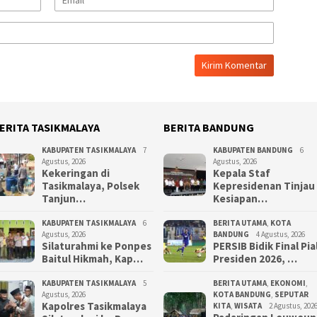
ERITA TASIKMALAYA
BERITA BANDUNG
KABUPATEN TASIKMALAYA
7
KABUPATEN BANDUNG
6
Agustus, 2026
Agustus, 2026
Kekeringan di
Kepala Staf
Tasikmalaya, Polsek
Kepresidenan Tinjau
Tanjun…
Kesiapan…
KABUPATEN TASIKMALAYA
6
BERITA UTAMA
,
KOTA
Agustus, 2026
BANDUNG
4 Agustus, 2026
Silaturahmi ke Ponpes
PERSIB Bidik Final Pia
Baitul Hikmah, Kap…
Presiden 2026, …
KABUPATEN TASIKMALAYA
5
BERITA UTAMA
,
EKONOMI
,
Agustus, 2026
KOTA BANDUNG
,
SEPUTAR
Kapolres Tasikmalaya
KITA
,
WISATA
2 Agustus, 202