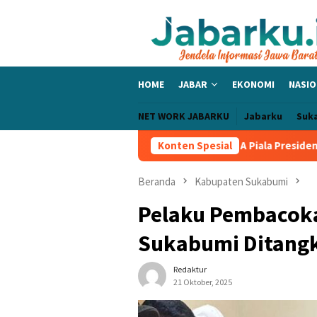
Loncat
ke
konten
HOME
JABAR
EKONOMI
NASIO
NET WORK JABARKU
Jabarku
Suk
 Bangga PERSIB Sapu Bersih Grup A Piala Presiden 2026, Tiga Lag
Konten Spesial
Beranda
Kabupaten Sukabumi
Pelaku Pembacoka
Sukabumi Ditangk
Redaktur
21 Oktober, 2025