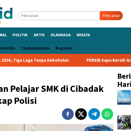
Pencarian
NAL
POLITIK
ARTIS
OLAHRAGA
WISATA
abumiku
Tasikmalayaku
Bogorku
a Tanpa Kebobolan
PERSIB Sapu Bersih Grup A Piala Presi
Ber
Hari
n Pelajar SMK di Cibadak
ap Polisi