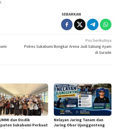
K
SEBARKAN
Pos berikutnya
bumi
Polres Sukabumi Bongkar Arena Judi Sabung Ayam
di Surade
UMMI dan Disdik
Nelayan Jaring Tanam dan
paten Sukabumi Perkuat
Jaring Obor Ujunggenteng