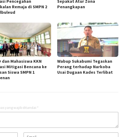
asi Pencegahan
Sepakat Atur Zona
kalan Remaja di SMPN 2
Penangkapan
lbuleud
 dan Mahasiswa KKN
Wabup Sukabumi Tegaskan
asi Mitigasi Bencana ke
Perang terhadap Narkoba
san Siswa SMPN 1
Usai Dugaan Kades Terlibat
enan
as yang wajib ditandai
*