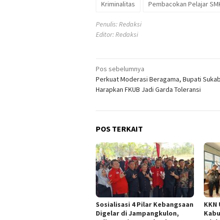
Kriminalitas
Pembacokan Pelajar SM
Penulis: Redaksi
Editor: Redaksi
Navigasi
Pos sebelumnya
Perkuat Moderasi Beragama, Bupati Suka
pos
Harapkan FKUB Jadi Garda Toleransi
POS TERKAIT
Sosialisasi 4 Pilar Kebangsaan
KKN 
Digelar di Jampangkulon,
Kabu