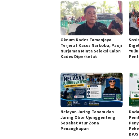
Oknum Kades Tamanjaya
Sosi
Terjerat Kasus Narkoba, Paoji
Dige
Nurjaman Minta Seleksi Calon
Yuli
Kades Diperketat
Pent
Nelayan Jaring Tanam dan
Dada
Jaring Obor Ujunggenteng
Pemb
Sepakat Atur Zona
Peny
Penangkapan
Peke
BPJS