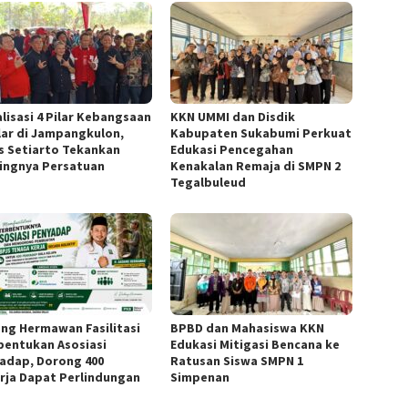
alisasi 4 Pilar Kebangsaan
KKN UMMI dan Disdik
lar di Jampangkulon,
Kabupaten Sukabumi Perkuat
us Setiarto Tekankan
Edukasi Pencegahan
ingnya Persatuan
Kenakalan Remaja di SMPN 2
Tegalbuleud
ng Hermawan Fasilitasi
BPBD dan Mahasiswa KKN
entukan Asosiasi
Edukasi Mitigasi Bencana ke
adap, Dorong 400
Ratusan Siswa SMPN 1
rja Dapat Perlindungan
Simpenan