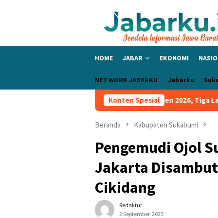
Loncat
ke
konten
HOME
JABAR
EKONOMI
NASIO
NET WORK JABARKU
Jabarku
Suk
Sapu Bersih Grup A Piala Presiden 2026, Tiga Laga Tanpa Kebobol
Konten Spesial
Beranda
Kabupaten Sukabumi
Pengemudi Ojol S
Jakarta Disambut
Cikidang
Redaktur
2 September, 2025