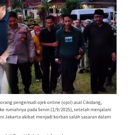
rang pengemudi ojek online (ojol) asal Cikidang,
ke rumahnya pada Senin (1/9/2025), setelah menjalani
lni Jakarta akibat menjadi korban salah sasaran dalam