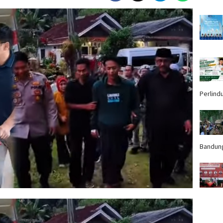
Perlind
Bandun