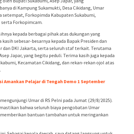
oleh Bupati Sukabumi, Asep Japar, yang
ibanya di Kampung Sukamukti, Desa Cikidang, Umar
ga setempat, Forkopimda Kabupaten Sukabumi,
, serta Forkopimcam.
ihnya kepada berbagai pihak atas dukungan yang
a kasih sebesar-besarnya kepada Bapak Presiden dan
 dan DKI Jakarta, serta seluruh staf terkait. Terutama
sep Japar, yang begitu peduli. Terima kasih juga kepada
kabumi, Kecamatan Cikidang, dan rekan-rekan ojol atas
.
isi Amankan Pelajar di Tengah Demo 1 September
 mengunjungi Umar di RS Pelni pada Jumat (29/8/2025).
mastikan bahwa seluruh biaya pengobatan Umar
ga memberikan bantuan tambahan untuk meringankan
 ini. Sebagai kepala daerah, saya datang langsung untuk