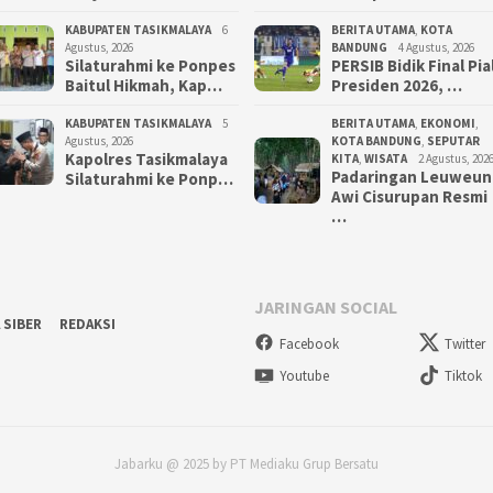
KABUPATEN TASIKMALAYA
6
BERITA UTAMA
,
KOTA
Agustus, 2026
BANDUNG
4 Agustus, 2026
Silaturahmi ke Ponpes
PERSIB Bidik Final Pia
Baitul Hikmah, Kap…
Presiden 2026, …
KABUPATEN TASIKMALAYA
5
BERITA UTAMA
,
EKONOMI
,
Agustus, 2026
KOTA BANDUNG
,
SEPUTAR
Kapolres Tasikmalaya
KITA
,
WISATA
2 Agustus, 202
Padaringan Leuweun
Silaturahmi ke Ponp…
Awi Cisurupan Resmi
…
JARINGAN SOCIAL
 SIBER
REDAKSI
Facebook
Twitter
Youtube
Tiktok
Jabarku @ 2025 by PT Mediaku Grup Bersatu