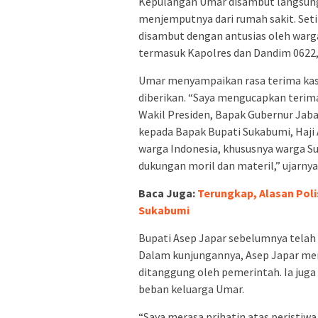
Kepulangan Umar disambut langsung 
menjemputnya dari rumah sakit. Set
disambut dengan antusias oleh war
termasuk Kapolres dan Dandim 0622
Umar menyampaikan rasa terima kas
diberikan. “Saya mengucapkan terim
Wakil Presiden, Bapak Gubernur Jabar
kepada Bapak Bupati Sukabumi, Haji A
warga Indonesia, khususnya warga Su
dukungan moril dan materil,” ujarnya
Baca Juga:
Terungkap, Alasan Pol
Sukabumi
Bupati Asep Japar sebelumnya telah
Dalam kunjungannya, Asep Japar me
ditanggung oleh pemerintah. Ia ju
beban keluarga Umar.
“Saya merasa prihatin atas peristiwa