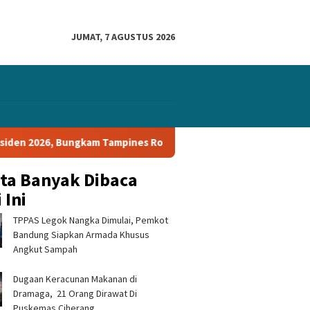
JUMAT, 7 AGUSTUS 2026
am Tampines Rovers 1-0 dan Lolos ke Semifinal
PERSIB vs 
ita Banyak Dibaca
 Ini
TPPAS Legok Nangka Dimulai, Pemkot
Bandung Siapkan Armada Khusus
Angkut Sampah
‎Dugaan Keracunan Makanan di
Dramaga, 21 Orang Dirawat Di
Puskemas Ciherang ‎