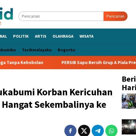
Pencarian
NAL
POLITIK
ARTIS
OLAHRAGA
WISATA
abumiku
Tasikmalayaku
Bogorku
an
PERSIB Sapu Bersih Grup A Piala Presiden 2026, Bungk
Ber
Hari
ukabumi Korban Kericuhan
 Hangat Sekembalinya ke