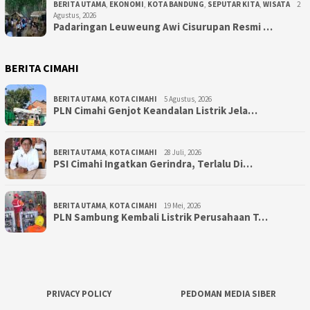
BERITA UTAMA
,
EKONOMI
,
KOTA BANDUNG
,
SEPUTAR KITA
,
WISATA
2
Agustus, 2026
Padaringan Leuweung Awi Cisurupan Resmi …
BERITA CIMAHI
BERITA UTAMA
,
KOTA CIMAHI
5 Agustus, 2026
PLN Cimahi Genjot Keandalan Listrik Jela…
BERITA UTAMA
,
KOTA CIMAHI
28 Juli, 2026
PSI Cimahi Ingatkan Gerindra, Terlalu Di…
BERITA UTAMA
,
KOTA CIMAHI
19 Mei, 2026
PLN Sambung Kembali Listrik Perusahaan T…
PRIVACY POLICY
PEDOMAN MEDIA SIBER