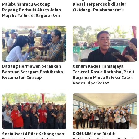
Palabuhanratu Gotong
Diesel Terperosok di Jalur
Royong Perbaiki Akses Jalan
Cikidang–Palabuhanratu
Majelis Ta’lim di Sagaranten
Dadang Hermawan Serahkan
Oknum Kades Tamanjaya
Bantuan Seragam Paskibraka
Terjerat Kasus Narkoba, Paoji
Kecamatan Ciracap
Nurjaman Minta Seleksi Calon
Kades Diperketat
Sosialisasi 4 Pilar Kebangsaan
KKN UMMI dan Disdik