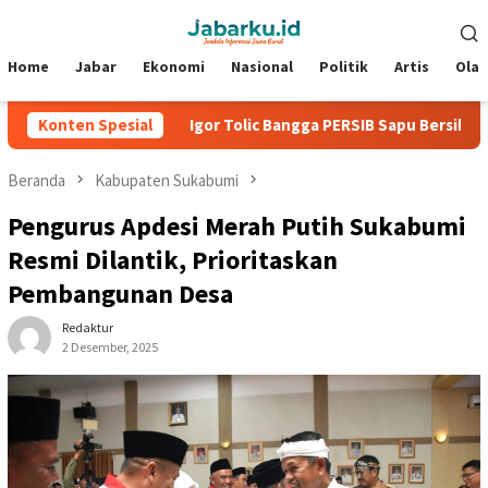
Loncat
Menu
ke
Mobile
konten
Home
Jabar
Ekonomi
Nasional
Politik
Artis
Ola
den 2026
Konten Spesial
Igor Tolic Bangga PERSIB Sapu Bersih Grup A Pia
Beranda
Kabupaten Sukabumi
Pengurus Apdesi Merah Putih Sukabumi
Resmi Dilantik, Prioritaskan
Pembangunan Desa
Redaktur
2 Desember, 2025