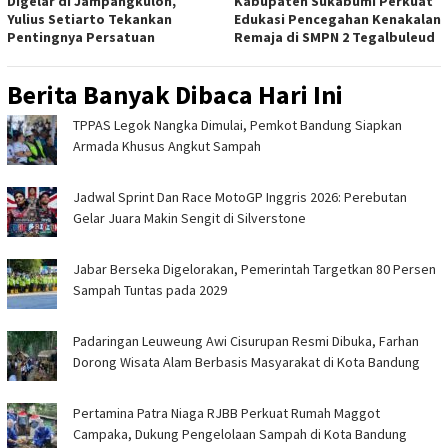
Digelar di Jampangkulon,
Kabupaten Sukabumi Perkuat
Yulius Setiarto Tekankan
Edukasi Pencegahan Kenakalan
Pentingnya Persatuan
Remaja di SMPN 2 Tegalbuleud
Berita Banyak Dibaca Hari Ini
TPPAS Legok Nangka Dimulai, Pemkot Bandung Siapkan
Armada Khusus Angkut Sampah
Jadwal Sprint Dan Race MotoGP Inggris 2026: Perebutan
Gelar Juara Makin Sengit di Silverstone
Jabar Berseka Digelorakan, Pemerintah Targetkan 80 Persen
Sampah Tuntas pada 2029
Padaringan Leuweung Awi Cisurupan Resmi Dibuka, Farhan
Dorong Wisata Alam Berbasis Masyarakat di Kota Bandung
Pertamina Patra Niaga RJBB Perkuat Rumah Maggot
Campaka, Dukung Pengelolaan Sampah di Kota Bandung