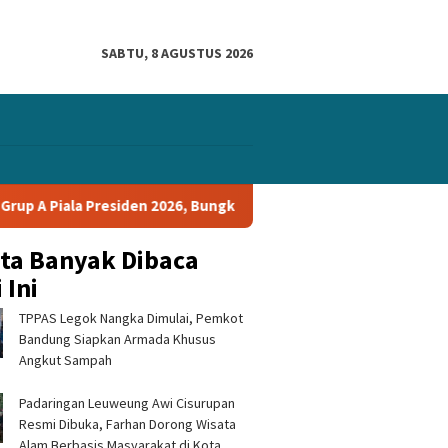
SABTU, 8 AGUSTUS 2026
esiden 2026, Bungkam Tampines Rovers 1-0 dan Lolos ke Semifinal
ita Banyak Dibaca
 Ini
TPPAS Legok Nangka Dimulai, Pemkot
Bandung Siapkan Armada Khusus
Angkut Sampah
Padaringan Leuweung Awi Cisurupan
Resmi Dibuka, Farhan Dorong Wisata
Alam Berbasis Masyarakat di Kota