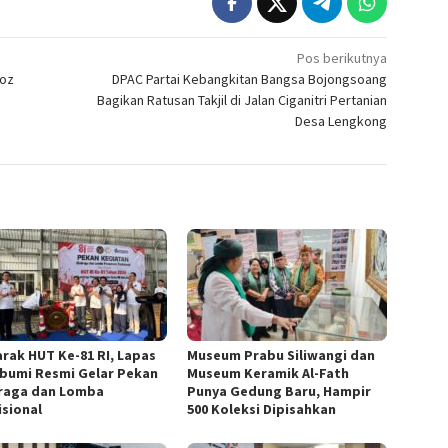
Pos berikutnya
loz
DPAC Partai Kebangkitan Bangsa Bojongsoang
Bagikan Ratusan Takjil di Jalan Ciganitri Pertanian
Desa Lengkong
rak HUT Ke-81 RI, Lapas
Museum Prabu Siliwangi dan
bumi Resmi Gelar Pekan
Museum Keramik Al-Fath
raga dan Lomba
Punya Gedung Baru, Hampir
isional
500 Koleksi Dipisahkan