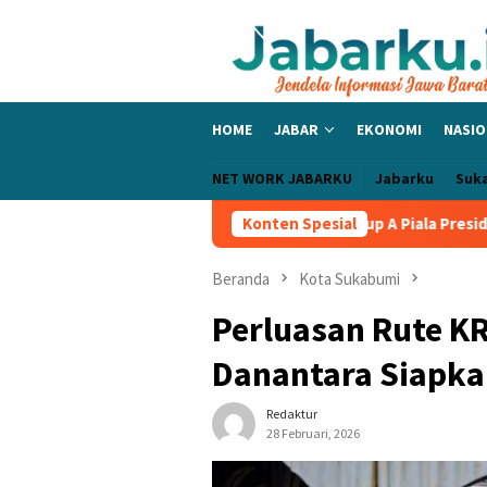
Loncat
ke
konten
HOME
JABAR
EKONOMI
NASIO
NET WORK JABARKU
Jabarku
Suk
lic Bangga PERSIB Sapu Bersih Grup A Piala Presiden 2026, Tiga 
Konten Spesial
Beranda
Kota Sukabumi
Perluasan Rute K
Danantara Siapkan
Redaktur
28 Februari, 2026