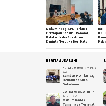
Diskumindag-BPS Perkuat
Isu P
Persiapan Sensus Ekonomi,
KNPI
Pelaku Usaha Sukabumi
Pemu
Diminta Terbuka Beri Data
Keba
BERITA SUKABUMI
B
KOTA SUKABUMI
8 Agustus,
2026
Sambut HUT ke-25,
Demokrat Kota
Sukabumi…
KABUPATEN SUKABUMI
7
Agustus, 2026
Oknum Kades
Tamanjaya Terjerat