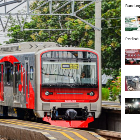
Bandun
Perlind