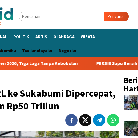
Pencarian
NAL
POLITIK
ARTIS
OLAHRAGA
WISATA
abumiku
Tasikmalayaku
Bogorku
Laga Tanpa Kebobolan
PERSIB Sapu Bersih Grup A Piala Pr
Ber
Hari
RL ke Sukabumi Dipercepat,
 Rp50 Triliun