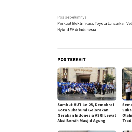
Navigasi
Pos sebelumnya
Perkuat Elektrifikasi, Toyota Luncurkan Ve
pos
Hybrid EV di Indonesia
POS TERKAIT
Sambut HUT ke-25, Demokrat
Sema
Kota Sukabumi Gelorakan
Suka
Gerakan Indonesia ASRI Lewat
Olah
Aksi Bersih Masjid Agung
Trad