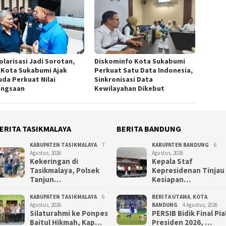
olarisasi Jadi Sorotan,
Diskominfo Kota Sukabumi
 Kota Sukabumi Ajak
Perkuat Satu Data Indonesia,
da Perkuat Nilai
Sinkronisasi Data
ngsaan
Kewilayahan Dikebut
ERITA TASIKMALAYA
BERITA BANDUNG
KABUPATEN TASIKMALAYA
7
KABUPATEN BANDUNG
6
Agustus, 2026
Agustus, 2026
Kekeringan di
Kepala Staf
Tasikmalaya, Polsek
Kepresidenan Tinjau
Tanjun…
Kesiapan…
KABUPATEN TASIKMALAYA
6
BERITA UTAMA
,
KOTA
Agustus, 2026
BANDUNG
4 Agustus, 2026
Silaturahmi ke Ponpes
PERSIB Bidik Final Pia
Baitul Hikmah, Kap…
Presiden 2026, …