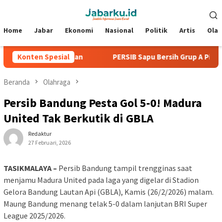
Loncat
Menu
ke
Mobile
konten
Home
Jabar
Ekonomi
Nasional
Politik
Artis
Ola
a Tanpa Kebobolan
Konten Spesial
PERSIB Sapu Bersih Grup A Piala Presid
Beranda
Olahraga
Persib Bandung Pesta Gol 5-0! Madura
United Tak Berkutik di GBLA
Redaktur
27 Februari, 2026
TASIKMALAYA –
Persib Bandung
tampil trengginas saat
menjamu
Madura United
pada laga yang digelar di
Stadion
Gelora Bandung Lautan Api
(GBLA), Kamis (26/2/2026) malam.
Maung Bandung menang telak 5-0 dalam lanjutan
BRI Super
League
2025/2026.