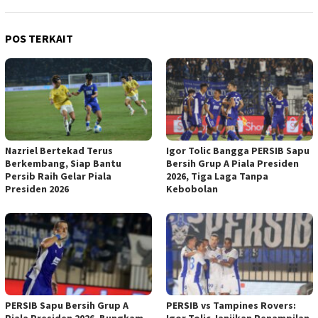
POS TERKAIT
Nazriel Bertekad Terus
Igor Tolic Bangga PERSIB Sapu
Berkembang, Siap Bantu
Bersih Grup A Piala Presiden
Persib Raih Gelar Piala
2026, Tiga Laga Tanpa
Presiden 2026
Kebobolan
PERSIB Sapu Bersih Grup A
PERSIB vs Tampines Rovers:
Piala Presiden 2026, Bungkam
Igor Tolic Janjikan Penampilan