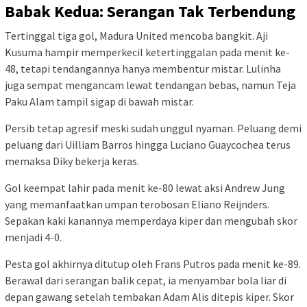
Babak Kedua: Serangan Tak Terbendung
Tertinggal tiga gol, Madura United mencoba bangkit.
Aji
Kusuma
hampir memperkecil ketertinggalan pada menit ke-
48, tetapi tendangannya hanya membentur mistar.
Lulinha
juga sempat mengancam lewat tendangan bebas, namun
Teja
Paku Alam
tampil sigap di bawah mistar.
Persib tetap agresif meski sudah unggul nyaman. Peluang demi
peluang dari Uilliam Barros hingga
Luciano Guaycochea
terus
memaksa Diky bekerja keras.
Gol keempat lahir pada menit ke-80 lewat aksi
Andrew Jung
yang memanfaatkan umpan terobosan Eliano Reijnders.
Sepakan kaki kanannya memperdaya kiper dan mengubah skor
menjadi 4-0.
Pesta gol akhirnya ditutup oleh
Frans Putros
pada menit ke-89.
Berawal dari serangan balik cepat, ia menyambar bola liar di
depan gawang setelah tembakan
Adam Alis
ditepis kiper. Skor