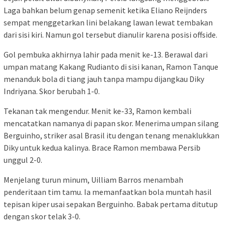
Laga bahkan belum genap semenit ketika
Eliano Reijnders
sempat menggetarkan lini belakang lawan lewat tembakan
dari sisi kiri. Namun gol tersebut dianulir karena posisi offside.
Gol pembuka akhirnya lahir pada menit ke-13. Berawal dari
umpan matang
Kakang Rudianto
di sisi kanan,
Ramon Tanque
menanduk bola di tiang jauh tanpa mampu dijangkau
Diky
Indriyana
. Skor berubah 1-0.
Tekanan tak mengendur. Menit ke-33, Ramon kembali
mencatatkan namanya di papan skor. Menerima umpan silang
Berguinho
, striker asal Brasil itu dengan tenang menaklukkan
Diky untuk kedua kalinya. Brace Ramon membawa Persib
unggul 2-0.
Menjelang turun minum,
Uilliam Barros
menambah
penderitaan tim tamu. Ia memanfaatkan bola muntah hasil
tepisan kiper usai sepakan Berguinho. Babak pertama ditutup
dengan skor telak 3-0.