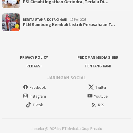
PSI Cimahi Ingatkan Gerindra, Terlalu Di…
BERITA UTAMA
,
KOTA CIMAHI
19 Mei, 2026
PLN Sambung Kembali Listrik Perusahaan T…
PRIVACY POLICY
PEDOMAN MEDIA SIBER
REDAKSI
TENTANG KAMI
JARINGAN SOCIAL
Facebook
Twitter
Instagram
Youtube
Tiktok
RSS
Jabarku @ 2025 by PT Mediaku Grup Bersatu