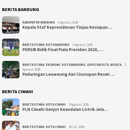
BERITA BANDUNG
KABUPATEN BANDUNG
6 Agustus, 2026
Kepala Staf Kepresidenan Tinjau Kesiapan…
BERITA UTAMA
,
KOTA BANDUNG
4 Agustus, 2026
PERSIB Bidik Final Piala Presiden 2026, …
BERITA UTAMA
,
EKONOMI
,
KOTA BANDUNG
,
SEPUTAR KITA
,
WISATA
2
Agustus, 2026
Padaringan Leuweung Awi Cisurupan Resmi …
BERITA CIMAHI
BERITA UTAMA
,
KOTA CIMAHI
5 Agustus, 2026
PLN Cimahi Genjot Keandalan Listrik Jela…
BERITA UTAMA
,
KOTA CIMAHI
28 Juli, 2026