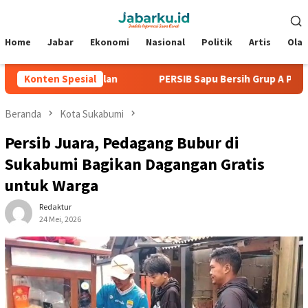
Loncat
Menu
ke
Mobile
konten
Home
Jabar
Ekonomi
Nasional
Politik
Artis
Ola
Tanpa Kebobolan
Konten Spesial
PERSIB Sapu Bersih Grup A Piala Preside
Beranda
Kota Sukabumi
Persib Juara, Pedagang Bubur di
Sukabumi Bagikan Dagangan Gratis
untuk Warga
Redaktur
24 Mei, 2026