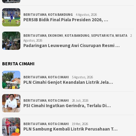
BERITA UTAMA
,
KOTA BANDUNG
4 Agustus, 2026
PERSIB Bidik Final Piala Presiden 2026, …
BERITA UTAMA
,
EKONOMI
,
KOTA BANDUNG
,
SEPUTAR KITA
,
WISATA
2
Agustus, 2026
Padaringan Leuweung Awi Cisurupan Resmi …
BERITA CIMAHI
BERITA UTAMA
,
KOTA CIMAHI
5 Agustus, 2026
PLN Cimahi Genjot Keandalan Listrik Jela…
BERITA UTAMA
,
KOTA CIMAHI
28 Juli, 2026
PSI Cimahi Ingatkan Gerindra, Terlalu Di…
BERITA UTAMA
,
KOTA CIMAHI
19 Mei, 2026
PLN Sambung Kembali Listrik Perusahaan T…