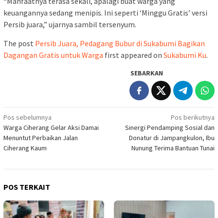
“Manfaatnya terasa sekali, apalagi buat warga yang
keuangannya sedang menipis. Ini seperti ‘Minggu Gratis’ versi
Persib juara,” ujarnya sambil tersenyum.
The post
Persib Juara, Pedagang Bubur di Sukabumi Bagikan
Dagangan Gratis untuk Warga
first appeared on
Sukabumi Ku
.
SEBARKAN
Navigasi
Pos sebelumnya
Pos berikutnya
‎Warga Ciherang Gelar Aksi Damai
Sinergi Pendamping Sosial dan
pos
Menuntut Perbaikan Jalan
Donatur di Jampangkulon, Ibu
Ciherang Kaum ‎
Nunung Terima Bantuan Tunai
POS TERKAIT