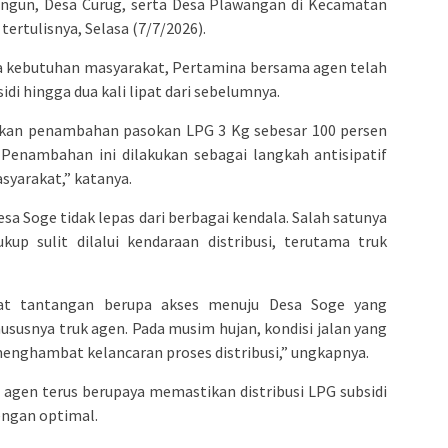
ngun, Desa Curug, serta Desa Plawangan di Kecamatan
tertulisnya, Selasa (7/7/2026).
 kebutuhan masyarakat, Pertamina bersama agen telah
i hingga dua kali lipat dari sebelumnya.
kan penambahan pasokan LPG 3 Kg sebesar 100 persen
Penambahan ini dilakukan sebagai langkah antisipatif
yarakat,” katanya.
esa Soge tidak lepas dari berbagai kendala. Salah satunya
kup sulit dilalui kendaraan distribusi, terutama truk
pat tantangan berupa akses menuju Desa Soge yang
hususnya truk agen. Pada musim hujan, kondisi jalan yang
enghambat kelancaran proses distribusi,” ungkapnya.
agen terus berupaya memastikan distribusi LPG subsidi
engan optimal.