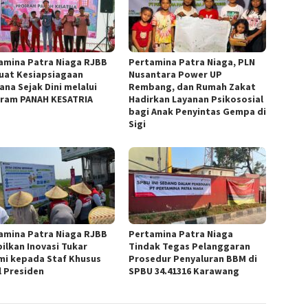
amina Patra Niaga RJBB
Pertamina Patra Niaga, PLN
uat Kesiapsiagaan
Nusantara Power UP
ana Sejak Dini melalui
Rembang, dan Rumah Zakat
ram PANAH KESATRIA
Hadirkan Layanan Psikososial
bagi Anak Penyintas Gempa di
Sigi
amina Patra Niaga RJBB
Pertamina Patra Niaga
ilkan Inovasi Tukar
Tindak Tegas Pelanggaran
mi kepada Staf Khusus
Prosedur Penyaluran BBM di
l Presiden
SPBU 34.41316 Karawang