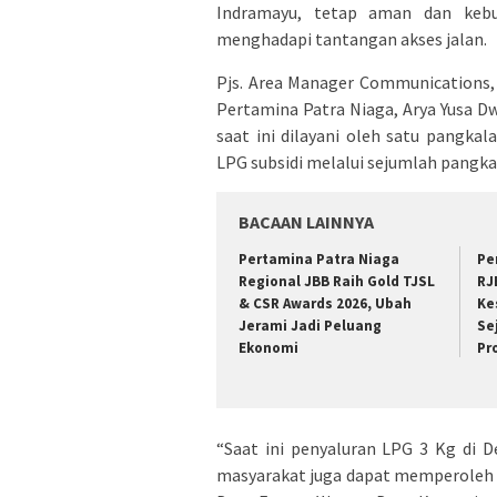
Indramayu, tetap aman dan kebut
menghadapi tantangan akses jalan.
Pjs. Area Manager Communications,
Pertamina Patra Niaga, Arya Yusa D
saat ini dilayani oleh satu pangkal
LPG subsidi melalui sejumlah pangkal
BACAAN LAINNYA
Pertamina Patra Niaga
Pe
Regional JBB Raih Gold TJSL
RJ
& CSR Awards 2026, Ubah
Ke
Jerami Jadi Peluang
Se
Ekonomi
Pr
“Saat ini penyaluran LPG 3 Kg di De
masyarakat juga dapat memperoleh L