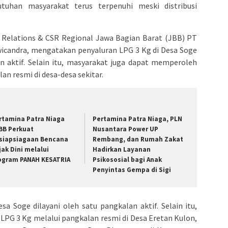
uhan masyarakat terus terpenuhi meski distribusi
 Relations & CSR Regional Jawa Bagian Barat (JBB) PT
wicandra, mengatakan penyaluran LPG 3 Kg di Desa Soge
an aktif. Selain itu, masyarakat juga dapat memperoleh
an resmi di desa-desa sekitar.
rtamina Patra Niaga
Pertamina Patra Niaga, PLN
BB Perkuat
Nusantara Power UP
siapsiagaan Bencana
Rembang, dan Rumah Zakat
jak Dini melalui
Hadirkan Layanan
ogram PANAH KESATRIA
Psikososial bagi Anak
Penyintas Gempa di Sigi
sa Soge dilayani oleh satu pangkalan aktif. Selain itu,
PG 3 Kg melalui pangkalan resmi di Desa Eretan Kulon,