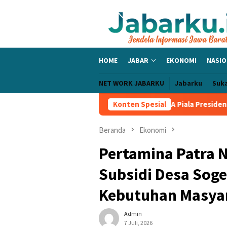
Loncat
ke
konten
HOME
JABAR
EKONOMI
NASIO
NET WORK JABARKU
Jabarku
Suk
 Bangga PERSIB Sapu Bersih Grup A Piala Presiden 2026, Tiga Laga
Konten Spesial
Beranda
Ekonomi
Pertamina Patra 
Subsidi Desa Sog
Kebutuhan Masyar
Admin
7 Juli, 2026