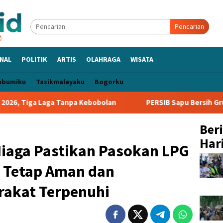
Pencarian
NAL
POLITIK
ARTIS
OLAHRAGA
WISATA
abumiku
Tasikmalayaku
Bogorku
 Tanpa Kebobolan
PERSIB Sapu Bersih Grup A Piala Presid
Ber
Hari
Niaga Pastikan Pasokan LPG
e Tetap Aman dan
akat Terpenuhi