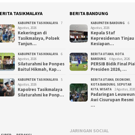
ERITA TASIKMALAYA
BERITA BANDUNG
KABUPATEN TASIKMALAYA
7
KABUPATEN BANDUNG
6
Agustus, 2026
Agustus, 2026
Kekeringan di
Kepala Staf
Tasikmalaya, Polsek
Kepresidenan Tinjau
Tanjun…
Kesiapan…
KABUPATEN TASIKMALAYA
6
BERITA UTAMA
,
KOTA
Agustus, 2026
BANDUNG
4 Agustus, 2026
Silaturahmi ke Ponpes
PERSIB Bidik Final Pia
Baitul Hikmah, Kap…
Presiden 2026, …
KABUPATEN TASIKMALAYA
5
BERITA UTAMA
,
EKONOMI
,
Agustus, 2026
KOTA BANDUNG
,
SEPUTAR
Kapolres Tasikmalaya
KITA
,
WISATA
2 Agustus, 202
Padaringan Leuweun
Silaturahmi ke Ponp…
Awi Cisurupan Resmi
…
JARINGAN SOCIAL