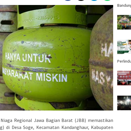
Bandun
Perlind
Niaga Regional Jawa Bagian Barat (JBB) memastikan
Kg) di Desa Soge, Kecamatan Kandanghaur, Kabupaten