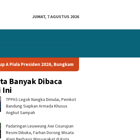
JUMAT, 7 AGUSTUS 2026
en 2026, Bungkam Tampines Rovers 1-0 dan Lolos ke Semifinal
ita Banyak Dibaca
 Ini
TPPAS Legok Nangka Dimulai, Pemkot
Bandung Siapkan Armada Khusus
Angkut Sampah
Padaringan Leuweung Awi Cisurupan
Resmi Dibuka, Farhan Dorong Wisata
Alam Berbasis Masyarakat di Kota