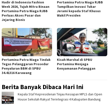
Hadir di Indonesia Fashion
Pertamina Patra Niaga RJBB
Week 2026, Tujuh Mitra Binaan
Tampilkan Inovasi Tukar
Pertamina Patra Niaga RJBB
Jerami kepada Staf Khusus
Perluas Akses Pasar dan
Wakil Presiden
Jejaring Bisnis
Pertamina Patra Niaga Tindak
Kisah Marshal di SPBU
Tegas Pelanggaran Prosedur
Pertamina Menjaga
Penyaluran BBM di SPBU
Kenyamanan Pelanggan
34.41316 Karawang
Berita Banyak Dibaca Hari Ini
Kepala Staf Kepresidenan Tinjau Kesiapan MPLS dan Open
House Sekolah Rakyat Terintegrasi 4 Kabupaten Bandung