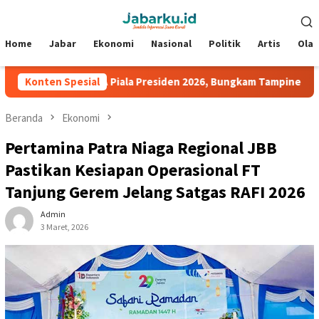
Loncat
Menu
ke
Mobile
konten
Home
Jabar
Ekonomi
Nasional
Politik
Artis
Ola
Bersih Grup A Piala Presiden 2026, Bungkam Tampines Rovers 1-0
Konten Spesial
Beranda
Ekonomi
Pertamina Patra Niaga Regional JBB
Pastikan Kesiapan Operasional FT
Tanjung Gerem Jelang Satgas RAFI 2026
Admin
3 Maret, 2026