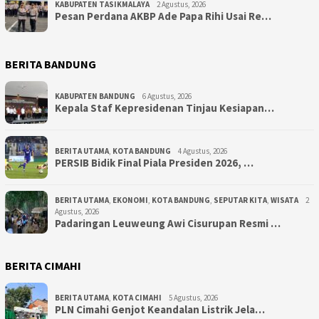
KABUPATEN TASIKMALAYA
2 Agustus, 2026
Pesan Perdana AKBP Ade Papa Rihi Usai Re…
BERITA BANDUNG
KABUPATEN BANDUNG
6 Agustus, 2026
Kepala Staf Kepresidenan Tinjau Kesiapan…
BERITA UTAMA
,
KOTA BANDUNG
4 Agustus, 2026
PERSIB Bidik Final Piala Presiden 2026, …
BERITA UTAMA
,
EKONOMI
,
KOTA BANDUNG
,
SEPUTAR KITA
,
WISATA
2
Agustus, 2026
Padaringan Leuweung Awi Cisurupan Resmi …
BERITA CIMAHI
BERITA UTAMA
,
KOTA CIMAHI
5 Agustus, 2026
PLN Cimahi Genjot Keandalan Listrik Jela…