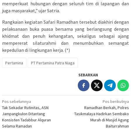
memperkuat hubungan dengan seluruh tim di lapangan dan
juga masyarakat,” ujar Satria.
Rangkaian kegiatan Safari Ramadhan tersebut diakhiri dengan
pelaksanaan buka puasa bersama yang berlangsung dengan
khidmat dan penuh kehangatan, sekaligus sebagai ajang
mempererat silaturahmi dan menumbuhkan semangat
kepedulian di lingkungan kerja. (*)
Pertamina
PT Pertamina Patra Niaga
SEBARKAN
Navigasi
Pos sebelumnya
Pos berikutnya
Tak Sekadar Rutinitas, ASN
Ramadhan Berkah, Polres
pos
Jampangkulon Ditantang
Tasikmalaya Hadirkan Sembako
Konsisten Tadabbur Alquran
Murah di Masjid Agung
Selama Ramadan
Baiturrahman