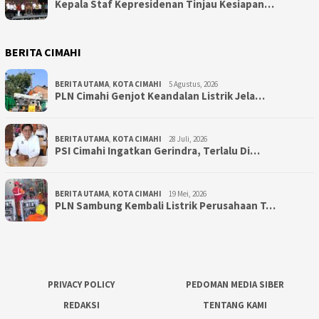
Kepala Staf Kepresidenan Tinjau Kesiapan…
BERITA CIMAHI
BERITA UTAMA
,
KOTA CIMAHI
5 Agustus, 2026
PLN Cimahi Genjot Keandalan Listrik Jela…
BERITA UTAMA
,
KOTA CIMAHI
28 Juli, 2026
PSI Cimahi Ingatkan Gerindra, Terlalu Di…
BERITA UTAMA
,
KOTA CIMAHI
19 Mei, 2026
PLN Sambung Kembali Listrik Perusahaan T…
PRIVACY POLICY
PEDOMAN MEDIA SIBER
REDAKSI
TENTANG KAMI