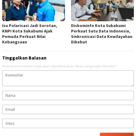
Isu Polarisasi Jadi Sorotan,
Diskominfo Kota Sukabumi
KNPI Kota Sukabumi Ajak
Perkuat Satu Data Indonesia,
Pemuda Perkuat Nilai
Sinkronisasi Data Kewilayahan
Kebangsaan
Dikebut
Tinggalkan Balasan
Alamat email Anda tidak akan dipublikasikan.
Ruas yang wajib ditandai
*