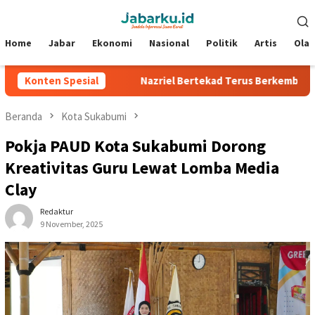
Loncat
Menu
ke
Mobile
konten
Home
Jabar
Ekonomi
Nasional
Politik
Artis
Ola
 Silverstone
Konten Spesial
Nazriel Bertekad Terus Berkembang, Siap Ban
Beranda
Kota Sukabumi
Pokja PAUD Kota Sukabumi Dorong
Kreativitas Guru Lewat Lomba Media
Clay
Redaktur
9 November, 2025