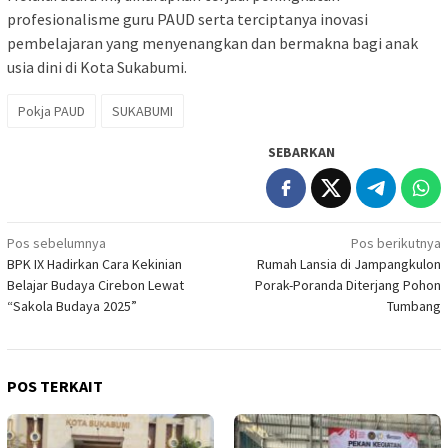
profesionalisme guru PAUD serta terciptanya inovasi
pembelajaran yang menyenangkan dan bermakna bagi anak
usia dini di Kota Sukabumi.
Pokja PAUD
SUKABUMI
SEBARKAN
Navigasi
Pos sebelumnya
Pos berikutnya
BPK IX Hadirkan Cara Kekinian
Rumah Lansia di Jampangkulon
pos
Belajar Budaya Cirebon Lewat
Porak-Poranda Diterjang Pohon
“Sakola Budaya 2025”
Tumbang
POS TERKAIT