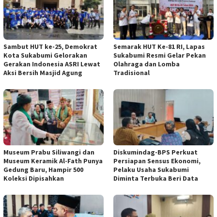
Sambut HUT ke-25, Demokrat
Semarak HUT Ke-81 RI, Lapas
Kota Sukabumi Gelorakan
Sukabumi Resmi Gelar Pekan
Gerakan Indonesia ASRI Lewat
Olahraga dan Lomba
Aksi Bersih Masjid Agung
Tradisional
Museum Prabu Siliwangi dan
Diskumindag-BPS Perkuat
Museum Keramik Al-Fath Punya
Persiapan Sensus Ekonomi,
Gedung Baru, Hampir 500
Pelaku Usaha Sukabumi
Koleksi Dipisahkan
Diminta Terbuka Beri Data