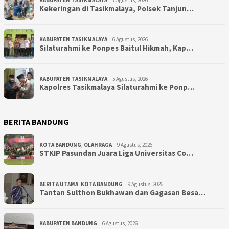
KABUPATEN TASIKMALAYA
7 Agustus, 2026
Kekeringan di Tasikmalaya, Polsek Tanjun…
KABUPATEN TASIKMALAYA
6 Agustus, 2026
Silaturahmi ke Ponpes Baitul Hikmah, Kap…
KABUPATEN TASIKMALAYA
5 Agustus, 2026
Kapolres Tasikmalaya Silaturahmi ke Ponp…
BERITA BANDUNG
KOTA BANDUNG
,
OLAHRAGA
9 Agustus, 2026
STKIP Pasundan Juara Liga Universitas Co…
BERITA UTAMA
,
KOTA BANDUNG
9 Agustus, 2026
Tantan Sulthon Bukhawan dan Gagasan Besa…
KABUPATEN BANDUNG
6 Agustus, 2026