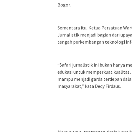
Bogor.
Sementara itu, Ketua Persatuan War
Jurnalistik menjadi bagian dari upa
tengah perkembangan teknologi info
“Safari jurnalistik ini bukan hanya m
edukasi untuk memperkuat kualitas, 
mampu menjadi garda terdepan dala
masyarakat,” kata Dedy Firdaus.
Menurutnya, tantangan dunia jurnali