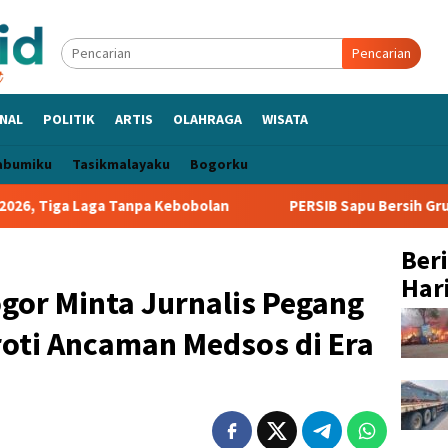
Pencarian
NAL
POLITIK
ARTIS
OLAHRAGA
WISATA
abumiku
Tasikmalayaku
Bogorku
anpa Kebobolan
PERSIB Sapu Bersih Grup A Piala Presiden 
Ber
Hari
gor Minta Jurnalis Pegang
roti Ancaman Medsos di Era