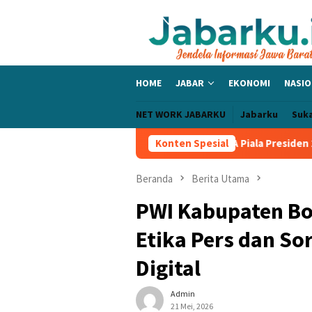
Loncat
ke
konten
HOME
JABAR
EKONOMI
NASIO
NET WORK JABARKU
Jabarku
Suk
ngga PERSIB Sapu Bersih Grup A Piala Presiden 2026, Tiga Laga T
Konten Spesial
Beranda
Berita Utama
PWI Kabupaten Bo
Etika Pers dan So
Digital
Admin
21 Mei, 2026