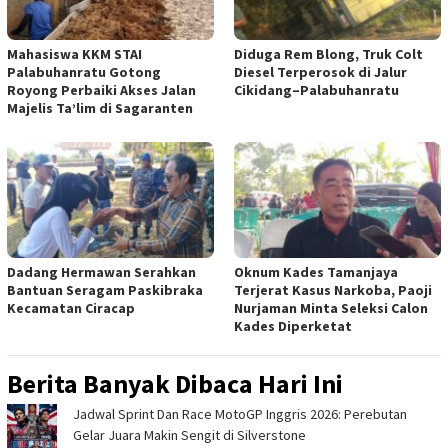
Mahasiswa KKM STAI
Diduga Rem Blong, Truk Colt
Palabuhanratu Gotong
Diesel Terperosok di Jalur
Royong Perbaiki Akses Jalan
Cikidang–Palabuhanratu
Majelis Ta’lim di Sagaranten
Dadang Hermawan Serahkan
Oknum Kades Tamanjaya
Bantuan Seragam Paskibraka
Terjerat Kasus Narkoba, Paoji
Kecamatan Ciracap
Nurjaman Minta Seleksi Calon
Kades Diperketat
Berita Banyak Dibaca Hari Ini
Jadwal Sprint Dan Race MotoGP Inggris 2026: Perebutan
Gelar Juara Makin Sengit di Silverstone