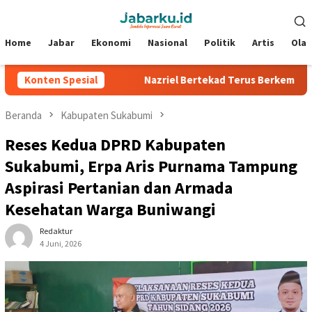
Loncat
Menu
ke
Mobile
konten
Home
Jabar
Ekonomi
Nasional
Politik
Artis
Ola
 Silverstone
Konten Spesial
Nazriel Bertekad Terus Berkembang, Siap Ban
Beranda
Kabupaten Sukabumi
Reses Kedua DPRD Kabupaten
Sukabumi, Erpa Aris Purnama Tampung
Aspirasi Pertanian dan Armada
Kesehatan Warga Buniwangi
Redaktur
4 Juni, 2026