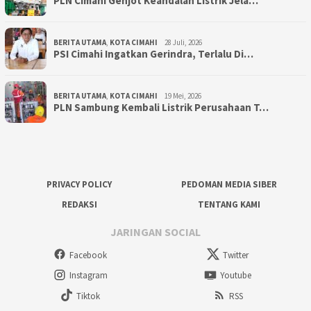
PLN Cimahi Genjot Keandalan Listrik Jela…
BERITA UTAMA
,
KOTA CIMAHI
28 Juli, 2026
PSI Cimahi Ingatkan Gerindra, Terlalu Di…
BERITA UTAMA
,
KOTA CIMAHI
19 Mei, 2026
PLN Sambung Kembali Listrik Perusahaan T…
PRIVACY POLICY
PEDOMAN MEDIA SIBER
REDAKSI
TENTANG KAMI
JARINGAN SOCIAL
Facebook
Twitter
Instagram
Youtube
Tiktok
RSS