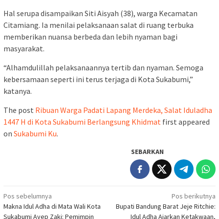
Hal serupa disampaikan Siti Aisyah (38), warga Kecamatan
Citamiang. Ia menilai pelaksanaan salat di ruang terbuka
memberikan nuansa berbeda dan lebih nyaman bagi
masyarakat.
“Alhamdulillah pelaksanaannya tertib dan nyaman. Semoga
kebersamaan seperti ini terus terjaga di Kota Sukabumi,”
katanya.
The post
Ribuan Warga Padati Lapang Merdeka, Salat Iduladha
1447 H di Kota Sukabumi Berlangsung Khidmat
first appeared
on
Sukabumi Ku
.
SEBARKAN
Navigasi
Pos sebelumnya
Pos berikutnya
Makna Idul Adha di Mata Wali Kota
Bupati Bandung Barat Jeje Ritchie:
pos
Sukabumi Ayep Zaki: Pemimpin
Idul Adha Ajarkan Ketakwaan,