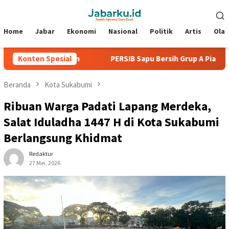
Loncat
Menu
ke
Mobile
konten
Home
Jabar
Ekonomi
Nasional
Politik
Artis
Ola
anpa Kebobolan
Konten Spesial
PERSIB Sapu Bersih Grup A Piala Presiden 
Beranda
Kota Sukabumi
Ribuan Warga Padati Lapang Merdeka,
Salat Iduladha 1447 H di Kota Sukabumi
Berlangsung Khidmat
Redaktur
27 Mei, 2026