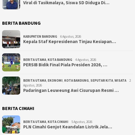
Viral di Tasikmalaya, Siswa SD Diduga Di…
BERITA BANDUNG
KABUPATEN BANDUNG
6 Agustus, 2026
Kepala Staf Kepresidenan Tinjau Kesiapan…
BERITA UTAMA
,
KOTA BANDUNG
4 Agustus, 2026
PERSIB Bidik Final Piala Presiden 2026, …
BERITA UTAMA
,
EKONOMI
,
KOTA BANDUNG
,
SEPUTAR KITA
,
WISATA
2
Agustus, 2026
Padaringan Leuweung Awi Cisurupan Resmi …
BERITA CIMAHI
BERITA UTAMA
,
KOTA CIMAHI
5 Agustus, 2026
PLN Cimahi Genjot Keandalan Listrik Jela…