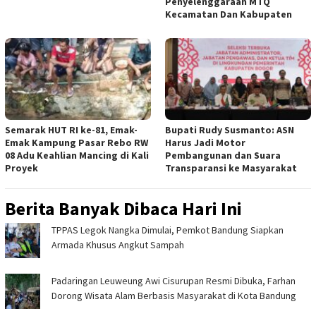
‎
Penyelenggaraan MTQ
Kecamatan Dan Kabupaten ‎
Semarak HUT RI ke-81, Emak-
Bupati Rudy Susmanto: ASN
Emak Kampung Pasar Rebo RW
Harus Jadi Motor
08 Adu Keahlian Mancing di Kali
Pembangunan dan Suara
Proyek ‎
Transparansi ke Masyarakat ‎
Berita Banyak Dibaca Hari Ini
TPPAS Legok Nangka Dimulai, Pemkot Bandung Siapkan
Armada Khusus Angkut Sampah
Padaringan Leuweung Awi Cisurupan Resmi Dibuka, Farhan
Dorong Wisata Alam Berbasis Masyarakat di Kota Bandung