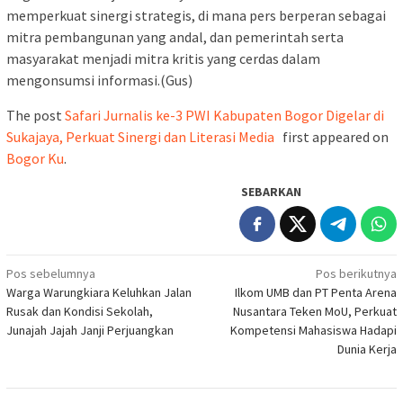
memperkuat sinergi strategis, di mana pers berperan sebagai
mitra pembangunan yang andal, dan pemerintah serta
masyarakat menjadi mitra kritis yang cerdas dalam
mengonsumsi informasi.(Gus)
The post
Safari Jurnalis ke-3 PWI Kabupaten Bogor Digelar di
Sukajaya, Perkuat Sinergi dan Literasi Media
first appeared on
Bogor Ku
.
SEBARKAN
Navigasi
Pos sebelumnya
Pos berikutnya
Warga Warungkiara Keluhkan Jalan
Ilkom UMB dan PT Penta Arena
pos
Rusak dan Kondisi Sekolah,
Nusantara Teken MoU, Perkuat
Junajah Jajah Janji Perjuangkan
Kompetensi Mahasiswa Hadapi
Dunia Kerja