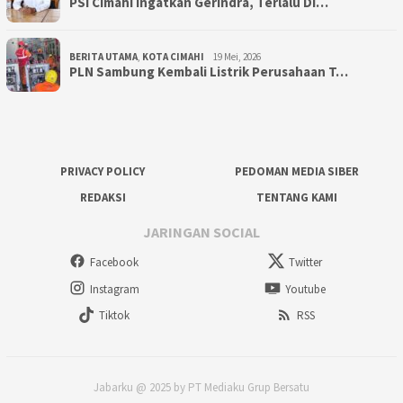
PSI Cimahi Ingatkan Gerindra, Terlalu Di…
BERITA UTAMA
,
KOTA CIMAHI
19 Mei, 2026
PLN Sambung Kembali Listrik Perusahaan T…
PRIVACY POLICY
PEDOMAN MEDIA SIBER
REDAKSI
TENTANG KAMI
JARINGAN SOCIAL
Facebook
Twitter
Instagram
Youtube
Tiktok
RSS
Jabarku @ 2025 by PT Mediaku Grup Bersatu