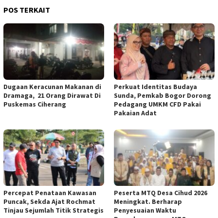
POS TERKAIT
‎Dugaan Keracunan Makanan di
Perkuat Identitas Budaya
Dramaga, 21 Orang Dirawat Di
Sunda, Pemkab Bogor Dorong
Puskemas Ciherang ‎
Pedagang UMKM CFD Pakai
Pakaian Adat ‎
‎Percepat Penataan Kawasan
Peserta MTQ Desa Cihud 2026
Puncak, Sekda Ajat Rochmat
Meningkat. Berharap
Tinjau Sejumlah Titik Strategis
Penyesuaian Waktu