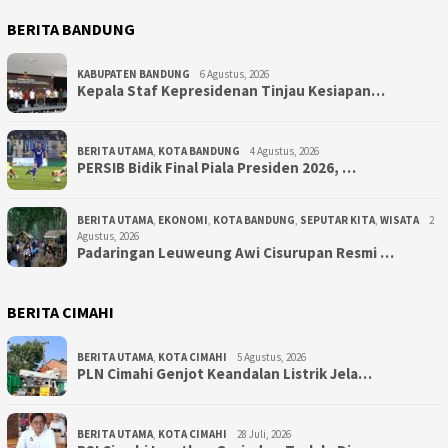
BERITA BANDUNG
KABUPATEN BANDUNG
6 Agustus, 2026
Kepala Staf Kepresidenan Tinjau Kesiapan…
BERITA UTAMA
,
KOTA BANDUNG
4 Agustus, 2026
PERSIB Bidik Final Piala Presiden 2026, …
BERITA UTAMA
,
EKONOMI
,
KOTA BANDUNG
,
SEPUTAR KITA
,
WISATA
2
Agustus, 2026
Padaringan Leuweung Awi Cisurupan Resmi …
BERITA CIMAHI
BERITA UTAMA
,
KOTA CIMAHI
5 Agustus, 2026
PLN Cimahi Genjot Keandalan Listrik Jela…
BERITA UTAMA
,
KOTA CIMAHI
28 Juli, 2026