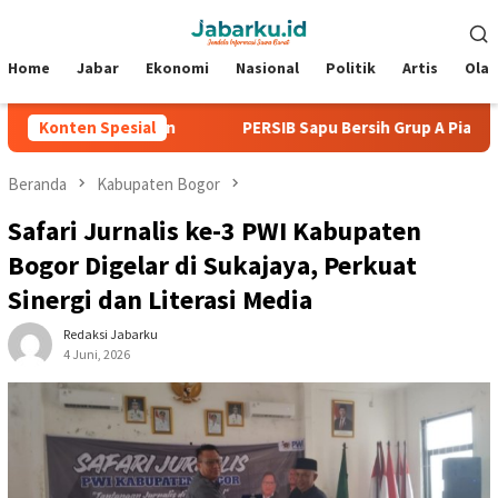
Loncat
Menu
ke
Mobile
konten
Home
Jabar
Ekonomi
Nasional
Politik
Artis
Ola
anpa Kebobolan
Konten Spesial
PERSIB Sapu Bersih Grup A Piala Presiden 
Beranda
Kabupaten Bogor
Safari Jurnalis ke-3 PWI Kabupaten
Bogor Digelar di Sukajaya, Perkuat
Sinergi dan Literasi Media
Redaksi Jabarku
4 Juni, 2026