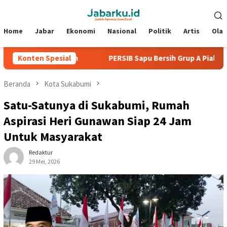
Loncat
Menu
ke
Mobile
konten
Home
Jabar
Ekonomi
Nasional
Politik
Artis
Ola
npa Kebobolan
Konten Spesial
PERSIB Sapu Bersih Grup A Piala Presiden 
Beranda
Kota Sukabumi
Satu-Satunya di Sukabumi, Rumah
Aspirasi Heri Gunawan Siap 24 Jam
Untuk Masyarakat
Redaktur
29 Mei, 2026