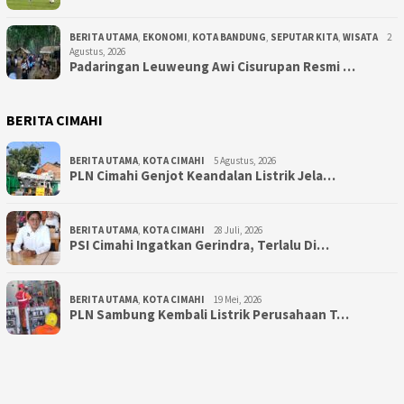
BERITA UTAMA
,
EKONOMI
,
KOTA BANDUNG
,
SEPUTAR KITA
,
WISATA
2
Agustus, 2026
Padaringan Leuweung Awi Cisurupan Resmi …
BERITA CIMAHI
BERITA UTAMA
,
KOTA CIMAHI
5 Agustus, 2026
PLN Cimahi Genjot Keandalan Listrik Jela…
BERITA UTAMA
,
KOTA CIMAHI
28 Juli, 2026
PSI Cimahi Ingatkan Gerindra, Terlalu Di…
BERITA UTAMA
,
KOTA CIMAHI
19 Mei, 2026
PLN Sambung Kembali Listrik Perusahaan T…