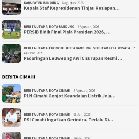
KABUPATEN BANDUNG
6 Agustus, 2026
Kepala Staf Kepresidenan Tinjau Kesiapan…
BERITA UTAMA
,
KOTA BANDUNG
4 Agustus, 2026
PERSIB Bidik Final Piala Presiden 2026, …
BERITA UTAMA
,
EKONOMI
,
KOTA BANDUNG
,
SEPUTAR KITA
,
WISATA
2
Agustus, 2026
Padaringan Leuweung Awi Cisurupan Resmi …
BERITA CIMAHI
BERITA UTAMA
,
KOTA CIMAHI
5 Agustus, 2026
PLN Cimahi Genjot Keandalan Listrik Jela…
BERITA UTAMA
,
KOTA CIMAHI
28 Juli, 2026
PSI Cimahi Ingatkan Gerindra, Terlalu Di…
BERITA UTAMA
,
KOTA CIMAHI
19 Mei, 2026