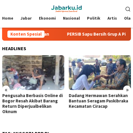
Loncat
Menu
ke
Mobile
konten
Home
Jabar
Ekonomi
Nasional
Politik
Artis
Ola
Laga Tanpa Kebobolan
Konten Spesial
PERSIB Sapu Bersih Grup A Piala Pr
HEADLINES
«
»
is Online di
Dadang Hermawan Serahkan
Sambut HUT ke-2
at Barang
Bantuan Seragam Paskibraka
Kota Sukabumi G
belikan
Kecamatan Ciracap
Gerakan Indonesi
Lewat Aksi Bersih
Agung