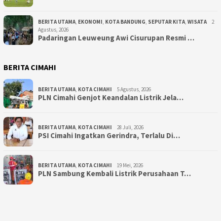
BERITA UTAMA
,
EKONOMI
,
KOTA BANDUNG
,
SEPUTAR KITA
,
WISATA
2
Agustus, 2026
Padaringan Leuweung Awi Cisurupan Resmi …
BERITA CIMAHI
BERITA UTAMA
,
KOTA CIMAHI
5 Agustus, 2026
PLN Cimahi Genjot Keandalan Listrik Jela…
BERITA UTAMA
,
KOTA CIMAHI
28 Juli, 2026
PSI Cimahi Ingatkan Gerindra, Terlalu Di…
BERITA UTAMA
,
KOTA CIMAHI
19 Mei, 2026
PLN Sambung Kembali Listrik Perusahaan T…