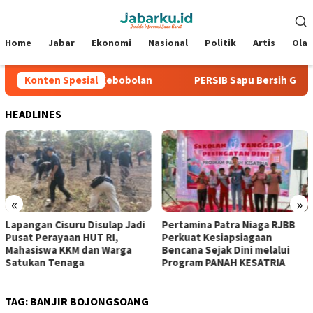
Loncat
Menu
ke
Mobile
konten
Home
Jabar
Ekonomi
Nasional
Politik
Artis
Ola
6, Tiga Laga Tanpa Kebobolan
Konten Spesial
PERSIB Sapu Bersih Grup A P
HEADLINES
«
»
Lapangan Cisuru Disulap Jadi
Pertamina Patra Niaga RJBB
Pusat Perayaan HUT RI,
Perkuat Kesiapsiagaan
Mahasiswa KKM dan Warga
Bencana Sejak Dini melalui
Satukan Tenaga
Program PANAH KESATRIA
TAG:
BANJIR BOJONGSOANG