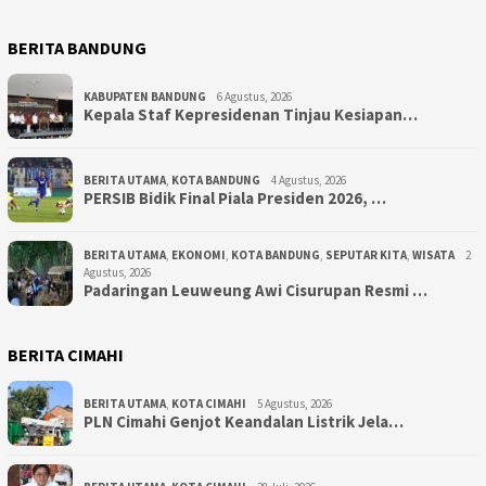
BERITA BANDUNG
KABUPATEN BANDUNG
6 Agustus, 2026
Kepala Staf Kepresidenan Tinjau Kesiapan…
BERITA UTAMA
,
KOTA BANDUNG
4 Agustus, 2026
PERSIB Bidik Final Piala Presiden 2026, …
BERITA UTAMA
,
EKONOMI
,
KOTA BANDUNG
,
SEPUTAR KITA
,
WISATA
2
Agustus, 2026
Padaringan Leuweung Awi Cisurupan Resmi …
BERITA CIMAHI
BERITA UTAMA
,
KOTA CIMAHI
5 Agustus, 2026
PLN Cimahi Genjot Keandalan Listrik Jela…