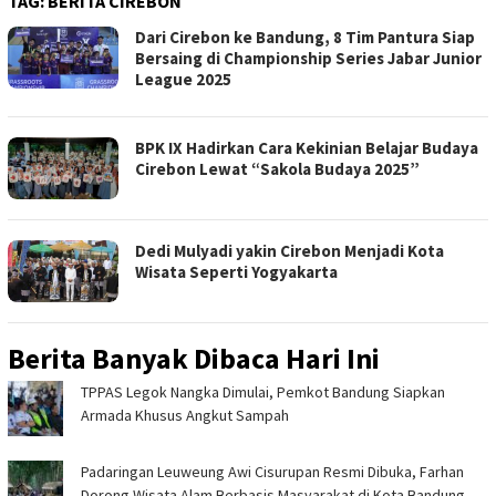
TAG:
BERITA CIREBON
Dari Cirebon ke Bandung, 8 Tim Pantura Siap
Bersaing di Championship Series Jabar Junior
League 2025
BPK IX Hadirkan Cara Kekinian Belajar Budaya
Cirebon Lewat “Sakola Budaya 2025”
Dedi Mulyadi yakin Cirebon Menjadi Kota
Wisata Seperti Yogyakarta
Berita Banyak Dibaca Hari Ini
TPPAS Legok Nangka Dimulai, Pemkot Bandung Siapkan
Armada Khusus Angkut Sampah
Padaringan Leuweung Awi Cisurupan Resmi Dibuka, Farhan
Dorong Wisata Alam Berbasis Masyarakat di Kota Bandung