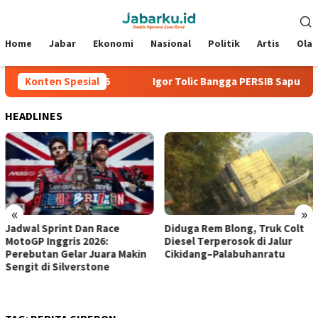
Loncat
Menu
ke
Mobile
konten
Home
Jabar
Ekonomi
Nasional
Politik
Artis
Ola
Piala Presiden 2026
Konten Spesial
Igor Tolic Bangga PERSIB Sapu Bersi
HEADLINES
«
»
Jadwal Sprint Dan Race
Diduga Rem Blong, Truk Colt
MotoGP Inggris 2026:
Diesel Terperosok di Jalur
Perebutan Gelar Juara Makin
Cikidang–Palabuhanratu
Sengit di Silverstone