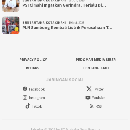
BERITA UTAMA
,
KOTA CIMAHI
28 Juli, 2026
PSI Cimahi Ingatkan Gerindra, Terlalu Di…
BERITA UTAMA
,
KOTA CIMAHI
19 Mei, 2026
PLN Sambung Kembali Listrik Perusahaan T…
PRIVACY POLICY
PEDOMAN MEDIA SIBER
REDAKSI
TENTANG KAMI
JARINGAN SOCIAL
Facebook
Twitter
Instagram
Youtube
Tiktok
RSS
Jabarku @ 2025 by PT Mediaku Grup Bersatu