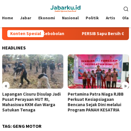
Loncat
Menu
ke
Mobile
konten
Home
Jabar
Ekonomi
Nasional
Politik
Artis
Ola
6, Tiga Laga Tanpa Kebobolan
Konten Spesial
PERSIB Sapu Bersih Grup A 
HEADLINES
«
»
Lapangan Cisuru Disulap Jadi
Pertamina Patra Niaga RJBB
Pusat Perayaan HUT RI,
Perkuat Kesiapsiagaan
Mahasiswa KKM dan Warga
Bencana Sejak Dini melalui
Satukan Tenaga
Program PANAH KESATRIA
TAG:
GENG MOTOR