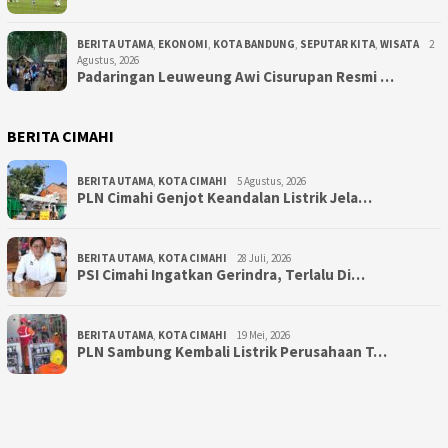
BERITA UTAMA
,
EKONOMI
,
KOTA BANDUNG
,
SEPUTAR KITA
,
WISATA
2
Agustus, 2026
Padaringan Leuweung Awi Cisurupan Resmi …
BERITA CIMAHI
BERITA UTAMA
,
KOTA CIMAHI
5 Agustus, 2026
PLN Cimahi Genjot Keandalan Listrik Jela…
BERITA UTAMA
,
KOTA CIMAHI
28 Juli, 2026
PSI Cimahi Ingatkan Gerindra, Terlalu Di…
BERITA UTAMA
,
KOTA CIMAHI
19 Mei, 2026
PLN Sambung Kembali Listrik Perusahaan T…