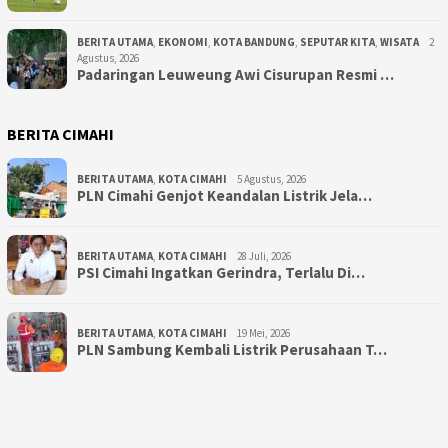
BERITA UTAMA
,
EKONOMI
,
KOTA BANDUNG
,
SEPUTAR KITA
,
WISATA
2
Agustus, 2026
Padaringan Leuweung Awi Cisurupan Resmi …
BERITA CIMAHI
BERITA UTAMA
,
KOTA CIMAHI
5 Agustus, 2026
PLN Cimahi Genjot Keandalan Listrik Jela…
BERITA UTAMA
,
KOTA CIMAHI
28 Juli, 2026
PSI Cimahi Ingatkan Gerindra, Terlalu Di…
BERITA UTAMA
,
KOTA CIMAHI
19 Mei, 2026
PLN Sambung Kembali Listrik Perusahaan T…