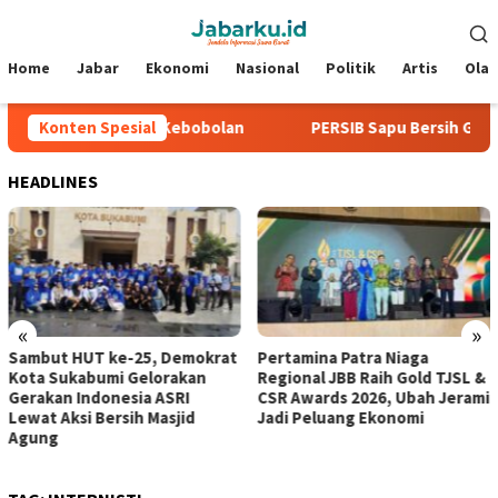
Loncat
Menu
ke
Mobile
konten
Home
Jabar
Ekonomi
Nasional
Politik
Artis
Ola
6, Tiga Laga Tanpa Kebobolan
Konten Spesial
PERSIB Sapu Bersih Grup A 
HEADLINES
«
»
Sambut HUT ke-25, Demokrat
Pertamina Patra Niaga
Kota Sukabumi Gelorakan
Regional JBB Raih Gold TJSL &
Gerakan Indonesia ASRI
CSR Awards 2026, Ubah Jerami
Lewat Aksi Bersih Masjid
Jadi Peluang Ekonomi
Agung