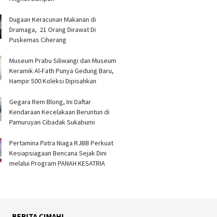
 di SMPN 2
Penangkapan
Setiarto Tekankan
Pentingnya Persa
‎Dugaan Keracunan Makanan di
Dramaga, 21 Orang Dirawat Di
Puskemas Ciherang ‎
Museum Prabu Siliwangi dan Museum
Keramik Al-Fath Punya Gedung Baru,
Hampir 500 Koleksi Dipisahkan
Gegara Rem Blong, Ini Daftar
Kendaraan Kecelakaan Beruntun di
Pamuruyan Cibadak Sukabumi
Pertamina Patra Niaga RJBB Perkuat
Kesiapsiagaan Bencana Sejak Dini
melalui Program PANAH KESATRIA
BERITA CIMAHI