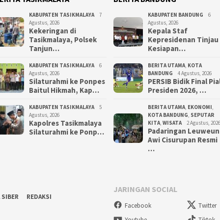
KABUPATEN TASIKMALAYA
7
KABUPATEN BANDUNG
6
Agustus, 2026
Agustus, 2026
Kekeringan di
Kepala Staf
Tasikmalaya, Polsek
Kepresidenan Tinjau
Tanjun…
Kesiapan…
KABUPATEN TASIKMALAYA
6
BERITA UTAMA
,
KOTA
Agustus, 2026
BANDUNG
4 Agustus, 2026
Silaturahmi ke Ponpes
PERSIB Bidik Final Pia
Baitul Hikmah, Kap…
Presiden 2026, …
KABUPATEN TASIKMALAYA
5
BERITA UTAMA
,
EKONOMI
,
Agustus, 2026
KOTA BANDUNG
,
SEPUTAR
Kapolres Tasikmalaya
KITA
,
WISATA
2 Agustus, 202
Padaringan Leuweun
Silaturahmi ke Ponp…
Awi Cisurupan Resmi
…
JARINGAN SOCIAL
 SIBER
REDAKSI
Facebook
Twitter
Youtube
Tiktok