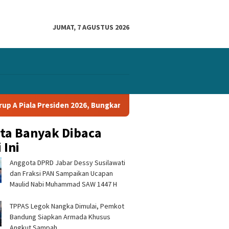
JUMAT, 7 AGUSTUS 2026
Piala Presiden 2026, Bungkam Tampines Rovers 1-0 dan Lolos ke S
ita Banyak Dibaca
 Ini
Anggota DPRD Jabar Dessy Susilawati
dan Fraksi PAN Sampaikan Ucapan
Maulid Nabi Muhammad SAW 1447 H
TPPAS Legok Nangka Dimulai, Pemkot
dik
Nelayan Jaring Tanam dan
Sosialisasi 4 Pilar
Bandung Siapkan Armada Khusus
bumi
Jaring Obor Ujunggenteng
Kebangsaan Digelar
 Pencegahan
Sepakat Atur Zona
Jampangkulon, Yul
Angkut Sampah