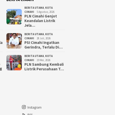
BERITA UTAMA
,
KOTA
CIMAHI
5 Agustus, 2026
PLN Cimahi Genjot
Keandalan Listrik
Jela…
BERITA UTAMA
,
KOTA
CIMAHI
28 Juli, 2026
la
PSI Cimahi Ingatkan
Gerindra, Terlalu Di…
BERITA UTAMA
,
KOTA
CIMAHI
19 Mei, 2026
PLN Sambung Kembali
6
g
Listrik Perusahaan T…
Instagram
RSS