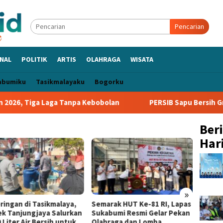
Pencarian
NAL
POLITIK
ARTIS
OLAHRAGA
WISATA
abumiku
Tasikmalayaku
Bogorku
6, Tiga Laga Tanpa Kebobolan
PERSIB Sapu Bersih Grup A 
Ber
Hari
»
asikmalaya,
Semarak HUT Ke-81 RI, Lapas
KKN UMMI dan Dis
jaya Salurkan
Sukabumi Resmi Gelar Pekan
Kabupaten Suka
Bersih untuk
Olahraga dan Lomba
Perkuat Edukasi