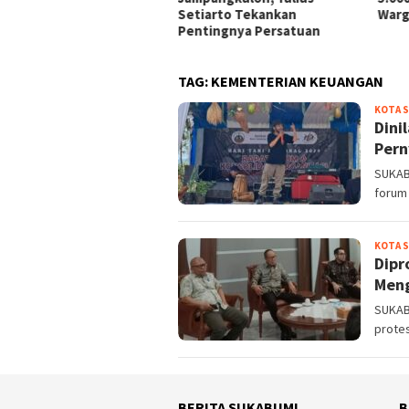
Setiarto Tekankan
Warga Terdamp
Pentingnya Persatuan
TAG:
KEMENTERIAN KEUANGAN
KOTA 
Dini
Pern
SUKAB
forum 
KOTA 
Dipr
Meng
SUKABU
prote
BERITA SUKABUMI
B