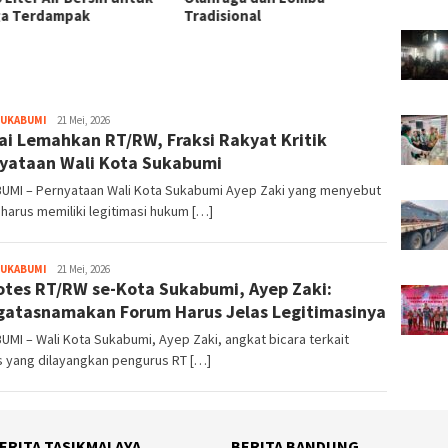
ak
Tradisional
Kenakalan Remaja
Tegalbuleud
SUKABUMI
redaktur
21 Mei, 2026
lai Lemahkan RT/RW, Fraksi Rakyat Kritik
yataan Wali Kota Sukabumi
UMI – Pernyataan Wali Kota Sukabumi Ayep Zaki yang menyebut
harus memiliki legitimasi hukum […]
SUKABUMI
redaktur
21 Mei, 2026
otes RT/RW se-Kota Sukabumi, Ayep Zaki:
atasnamakan Forum Harus Jelas Legitimasinya
MI – Wali Kota Sukabumi, Ayep Zaki, angkat bicara terkait
s yang dilayangkan pengurus RT […]
ERITA TASIKMALAYA
BERITA BANDUNG