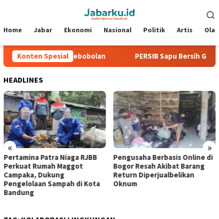
Loncat
Menu
ke
Mobile
konten
Home
Jabar
Ekonomi
Nasional
Politik
Artis
Ola
, Tiga Laga Tanpa Kebobolan
Konten Spesial
PERSIB Sapu Bersih Grup A P
HEADLINES
«
»
Pertamina Patra Niaga RJBB
Pengusaha Berbasis Online di
Perkuat Rumah Maggot
Bogor Resah Akibat Barang
Campaka, Dukung
Return Diperjualbelikan
Pengelolaan Sampah di Kota
Oknum
Bandung