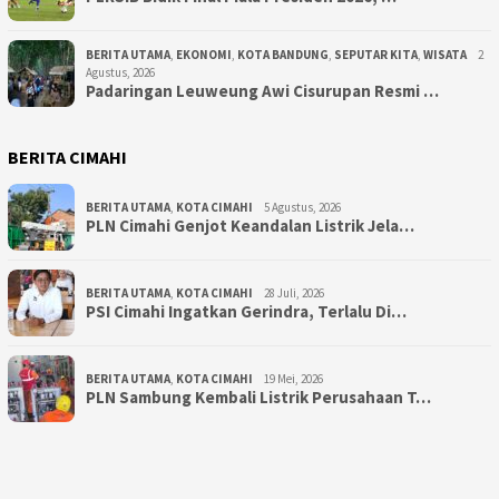
BERITA UTAMA
,
EKONOMI
,
KOTA BANDUNG
,
SEPUTAR KITA
,
WISATA
2
Agustus, 2026
Padaringan Leuweung Awi Cisurupan Resmi …
BERITA CIMAHI
BERITA UTAMA
,
KOTA CIMAHI
5 Agustus, 2026
PLN Cimahi Genjot Keandalan Listrik Jela…
BERITA UTAMA
,
KOTA CIMAHI
28 Juli, 2026
PSI Cimahi Ingatkan Gerindra, Terlalu Di…
BERITA UTAMA
,
KOTA CIMAHI
19 Mei, 2026
PLN Sambung Kembali Listrik Perusahaan T…