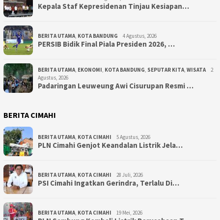
Kepala Staf Kepresidenan Tinjau Kesiapan…
BERITA UTAMA
,
KOTA BANDUNG
4 Agustus, 2026
PERSIB Bidik Final Piala Presiden 2026, …
BERITA UTAMA
,
EKONOMI
,
KOTA BANDUNG
,
SEPUTAR KITA
,
WISATA
2
Agustus, 2026
Padaringan Leuweung Awi Cisurupan Resmi …
BERITA CIMAHI
BERITA UTAMA
,
KOTA CIMAHI
5 Agustus, 2026
PLN Cimahi Genjot Keandalan Listrik Jela…
BERITA UTAMA
,
KOTA CIMAHI
28 Juli, 2026
PSI Cimahi Ingatkan Gerindra, Terlalu Di…
BERITA UTAMA
,
KOTA CIMAHI
19 Mei, 2026