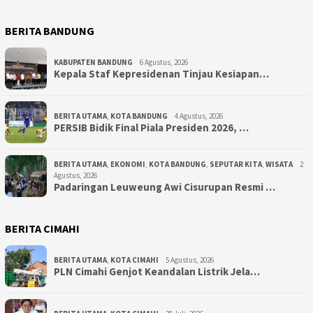
BERITA BANDUNG
KABUPATEN BANDUNG
6 Agustus, 2026
Kepala Staf Kepresidenan Tinjau Kesiapan…
BERITA UTAMA
,
KOTA BANDUNG
4 Agustus, 2026
PERSIB Bidik Final Piala Presiden 2026, …
BERITA UTAMA
,
EKONOMI
,
KOTA BANDUNG
,
SEPUTAR KITA
,
WISATA
2
Agustus, 2026
Padaringan Leuweung Awi Cisurupan Resmi …
BERITA CIMAHI
BERITA UTAMA
,
KOTA CIMAHI
5 Agustus, 2026
PLN Cimahi Genjot Keandalan Listrik Jela…