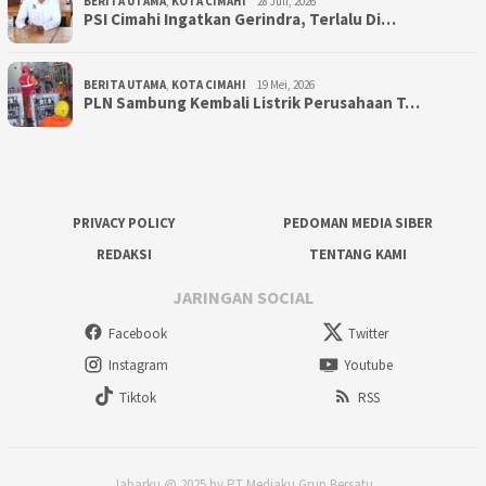
BERITA UTAMA
,
KOTA CIMAHI
28 Juli, 2026
PSI Cimahi Ingatkan Gerindra, Terlalu Di…
BERITA UTAMA
,
KOTA CIMAHI
19 Mei, 2026
PLN Sambung Kembali Listrik Perusahaan T…
PRIVACY POLICY
PEDOMAN MEDIA SIBER
REDAKSI
TENTANG KAMI
JARINGAN SOCIAL
Facebook
Twitter
Instagram
Youtube
Tiktok
RSS
Jabarku @ 2025 by PT Mediaku Grup Bersatu