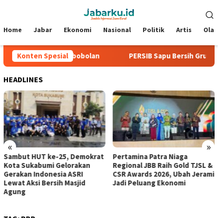
Loncat
Menu
ke
Mobile
konten
Home
Jabar
Ekonomi
Nasional
Politik
Artis
Ola
 Tiga Laga Tanpa Kebobolan
Konten Spesial
PERSIB Sapu Bersih Grup A Pi
HEADLINES
«
»
Sambut HUT ke-25, Demokrat
Pertamina Patra Niaga
Kota Sukabumi Gelorakan
Regional JBB Raih Gold TJSL &
Gerakan Indonesia ASRI
CSR Awards 2026, Ubah Jerami
Lewat Aksi Bersih Masjid
Jadi Peluang Ekonomi
Agung