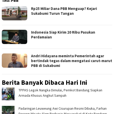
TAG:
PBB
Rp25 Miliar Dana PBB Menguap? Kejari
Sukabumi Turun Tangan
Indonesia Siap Kirim 20 Ribu Pasukan
Perdamaian
Andri Hidayana meminta Pemerintah agar
bertindak tegas dalam mengatasi carut-marut
PBB di Sukabumi
Berita Banyak Dibaca Hari Ini
TPPAS Legok Nangka Dimulai, Pemkot Bandung Siapkan
Armada Khusus Angkut Sampah
Padaringan Leuweung Awi Cisurupan Resmi Dibuka, Farhan
Dorong Wisata Alam Berbasis Masyarakat di Kota Bandung