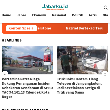
Loncat
Menu
ke
Mobile
konten
Home
Jabar
Ekonomi
Nasional
Politik
Artis
Ola
Makin Sengit di Silverstone
Konten Spesial
Nazriel Bertekad Terus Berke
HEADLINES
«
»
Pertamina Patra Niaga
Truk Boks Hantam Tiang
Dukung Penanganan Insiden
Telepon di Jampangkulon,
Kebakaran Kendaraan di SPBU
Jadi Kecelakaan Ketiga di
TAC 34.161.13 Cilendek Kota
Titik yang Sama
Bogor