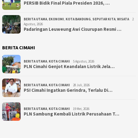
PERSIB Bidik Final Piala Presiden 2026, …
BERITA UTAMA
,
EKONOMI
,
KOTA BANDUNG
,
SEPUTAR KITA
,
WISATA
2
Agustus, 2026
Padaringan Leuweung Awi Cisurupan Resmi …
BERITA CIMAHI
BERITA UTAMA
,
KOTA CIMAHI
5 Agustus, 2026
PLN Cimahi Genjot Keandalan Listrik Jela…
BERITA UTAMA
,
KOTA CIMAHI
28 Juli, 2026
PSI Cimahi Ingatkan Gerindra, Terlalu Di…
BERITA UTAMA
,
KOTA CIMAHI
19 Mei, 2026
PLN Sambung Kembali Listrik Perusahaan T…