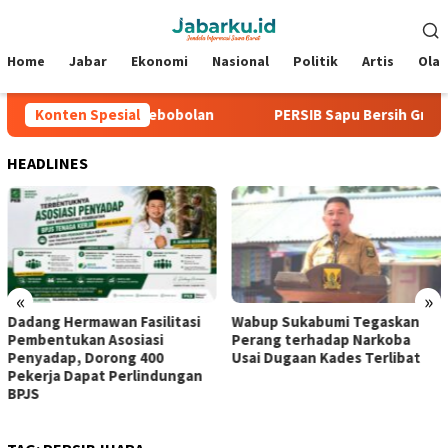
Loncat
Menu
ke
Mobile
konten
Home
Jabar
Ekonomi
Nasional
Politik
Artis
Ola
, Tiga Laga Tanpa Kebobolan
Konten Spesial
PERSIB Sapu Bersih Grup A P
HEADLINES
«
»
Dadang Hermawan Fasilitasi
Wabup Sukabumi Tegaskan
Pembentukan Asosiasi
Perang terhadap Narkoba
Penyadap, Dorong 400
Usai Dugaan Kades Terlibat
Pekerja Dapat Perlindungan
BPJS