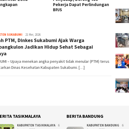
ngkapan
Pekerja Dapat Perlindungan
BPJS
ATEN SUKABUMI
redaktur
21 Mei, 2026
h PTM, Dinkes Sukabumi Ajak Warga
angkulon Jadikan Hidup Sehat Sebagai
aya
UMI – Upaya menekan angka penyakit tidak menular (PTM) terus
carkan Dinas Kesehatan Kabupaten Sukabumi. […]
ERITA TASIKMALAYA
BERITA BANDUNG
KABUPATEN TASIKMALAYA
6
KABUPATEN BANDUNG
6