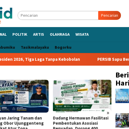
Pencarian
NAL
POLITIK
ARTIS
OLAHRAGA
WISATA
abumiku
Tasikmalayaku
Bogorku
en 2026, Tiga Laga Tanpa Kebobolan
PERSIB Sapu Bersih Gr
Ber
Hari
»
yan Jaring Tanam dan
Dadang Hermawan Fasilitasi
Wabup
ng Obor Ujunggenteng
Pembentukan Asosiasi
Peran
kat Atur Zona
Penyadap, Dorong 400
Usai D