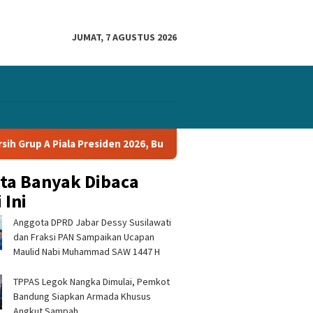
JUMAT, 7 AGUSTUS 2026
up A Piala Presiden 2026, Bungkam Tampines Rovers 1-0 dan Lolo
ita Banyak Dibaca
 Ini
Anggota DPRD Jabar Dessy Susilawati
dan Fraksi PAN Sampaikan Ucapan
Maulid Nabi Muhammad SAW 1447 H
TPPAS Legok Nangka Dimulai, Pemkot
 Sukabumi Tegaskan
BPBD dan Mahasiswa KKN
KKN UMM
Bandung Siapkan Armada Khusus
g terhadap Narkoba
Edukasi Mitigasi Bencana ke
Kabupa
ugaan Kades Terlibat
Ratusan Siswa SMPN 1
Perkuat
Angkut Sampah