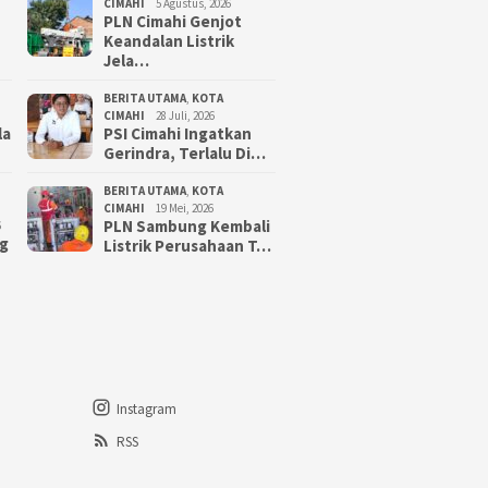
CIMAHI
5 Agustus, 2026
PLN Cimahi Genjot
Keandalan Listrik
Jela…
BERITA UTAMA
,
KOTA
CIMAHI
28 Juli, 2026
la
PSI Cimahi Ingatkan
Gerindra, Terlalu Di…
BERITA UTAMA
,
KOTA
CIMAHI
19 Mei, 2026
PLN Sambung Kembali
6
g
Listrik Perusahaan T…
Instagram
RSS