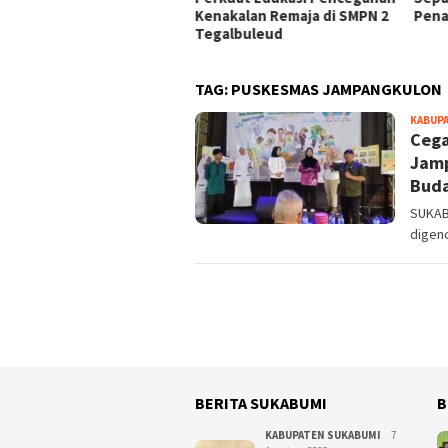
mpenan
Kenakalan Remaja di SMPN 2
Pena
Tegalbuleud
TAG:
PUSKESMAS JAMPANGKULON
KABUP
Cega
Jamp
Bud
SUKAB
digen
BERITA SUKABUMI
B
KABUPATEN SUKABUMI
7