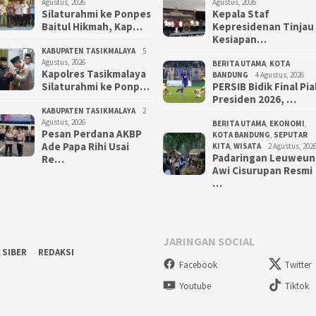
Agustus, 2026
Agustus, 2026
Silaturahmi ke Ponpes
Kepala Staf
Baitul Hikmah, Kap…
Kepresidenan Tinjau
Kesiapan…
KABUPATEN TASIKMALAYA
5
Agustus, 2026
BERITA UTAMA
,
KOTA
Kapolres Tasikmalaya
BANDUNG
4 Agustus, 2026
Silaturahmi ke Ponp…
PERSIB Bidik Final Pia
Presiden 2026, …
KABUPATEN TASIKMALAYA
2
Agustus, 2026
BERITA UTAMA
,
EKONOMI
,
Pesan Perdana AKBP
KOTA BANDUNG
,
SEPUTAR
Ade Papa Rihi Usai
KITA
,
WISATA
2 Agustus, 202
Padaringan Leuweun
Re…
Awi Cisurupan Resmi
…
JARINGAN SOCIAL
 SIBER
REDAKSI
Facebook
Twitter
Youtube
Tiktok