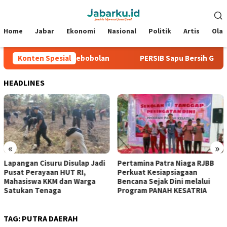
Loncat
Menu
ke
Mobile
konten
Home
Jabar
Ekonomi
Nasional
Politik
Artis
Ola
, Tiga Laga Tanpa Kebobolan
Konten Spesial
PERSIB Sapu Bersih Grup A P
HEADLINES
«
»
Lapangan Cisuru Disulap Jadi
Pertamina Patra Niaga RJBB
Pusat Perayaan HUT RI,
Perkuat Kesiapsiagaan
Mahasiswa KKM dan Warga
Bencana Sejak Dini melalui
Satukan Tenaga
Program PANAH KESATRIA
TAG:
PUTRA DAERAH