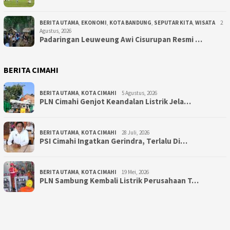
BERITA UTAMA
,
EKONOMI
,
KOTA BANDUNG
,
SEPUTAR KITA
,
WISATA
2
Agustus, 2026
Padaringan Leuweung Awi Cisurupan Resmi …
BERITA CIMAHI
BERITA UTAMA
,
KOTA CIMAHI
5 Agustus, 2026
PLN Cimahi Genjot Keandalan Listrik Jela…
BERITA UTAMA
,
KOTA CIMAHI
28 Juli, 2026
PSI Cimahi Ingatkan Gerindra, Terlalu Di…
BERITA UTAMA
,
KOTA CIMAHI
19 Mei, 2026
PLN Sambung Kembali Listrik Perusahaan T…