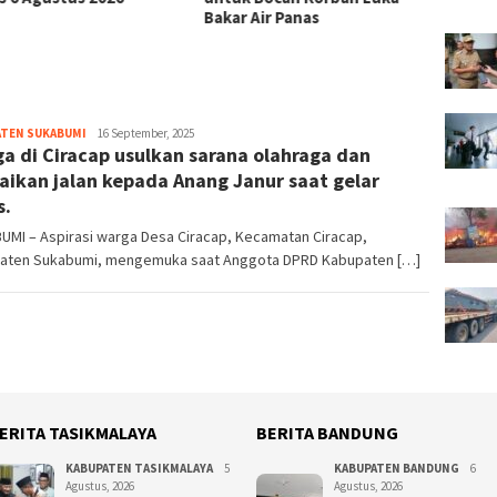
Bakar Air Panas
Terint
Bandu
ATEN SUKABUMI
redaktur
16 September, 2025
a di Ciracap usulkan sarana olahraga dan
aikan jalan kepada Anang Janur saat gelar
s.
UMI – Aspirasi warga Desa Ciracap, Kecamatan Ciracap,
aten Sukabumi, mengemuka saat Anggota DPRD Kabupaten […]
ERITA TASIKMALAYA
BERITA BANDUNG
KABUPATEN TASIKMALAYA
5
KABUPATEN BANDUNG
6
Agustus, 2026
Agustus, 2026