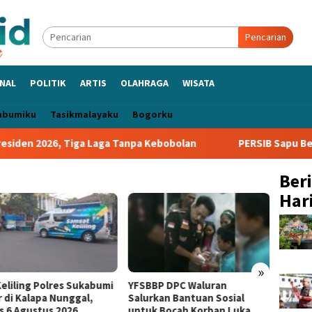
Pencarian
NAL
POLITIK
ARTIS
OLAHRAGA
WISATA
abumiku
Tasikmalayaku
Bogorku
en 2026, Tiga Laga Tanpa Kebobolan
PERSIB Sapu Bersih G
Ber
Hari
»
Keliling Polres Sukabumi
YFSBBP DPC Waluran
Kepala
r di Kalapa Nunggal,
Salurkan Bantuan Sosial
Tinjau
s 6 Agustus 2026
untuk Bocah Korban Luka
Open 