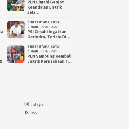
PLN Cimahi Genjot
Keandalan Listrik
Jela…
BERITA UTAMA
,
KOTA
CIMAHI
28 Juli, 2026
la
PSI Cimahi Ingatkan
Gerindra, Terlalu Di…
BERITA UTAMA
,
KOTA
CIMAHI
19 Mei, 2026
PLN Sambung Kembali
6
g
Listrik Perusahaan T…
Instagram
RSS