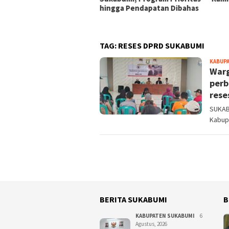
jelasan Resmi
hingga Pendapatan Dibahas
TAG:
RESES DPRD SUKABUMI
KABUP
Warg
perb
rese
SUKAB
Kabup
BERITA SUKABUMI
B
KABUPATEN SUKABUMI
6
Agustus, 2026