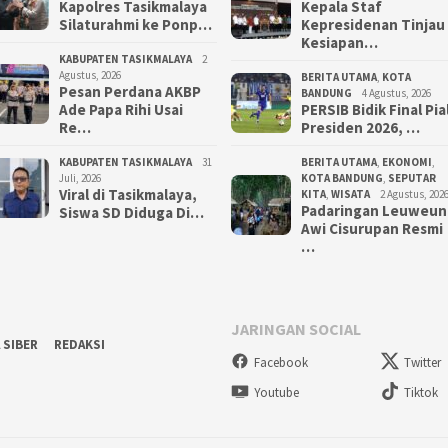
Kapolres Tasikmalaya
Kepala Staf
Silaturahmi ke Ponp…
Kepresidenan Tinjau
Kesiapan…
KABUPATEN TASIKMALAYA
2
Agustus, 2026
BERITA UTAMA
,
KOTA
Pesan Perdana AKBP
BANDUNG
4 Agustus, 2026
Ade Papa Rihi Usai
PERSIB Bidik Final Pia
Re…
Presiden 2026, …
KABUPATEN TASIKMALAYA
31
BERITA UTAMA
,
EKONOMI
,
Juli, 2026
KOTA BANDUNG
,
SEPUTAR
Viral di Tasikmalaya,
KITA
,
WISATA
2 Agustus, 202
Padaringan Leuweun
Siswa SD Diduga Di…
Awi Cisurupan Resmi
…
JARINGAN SOCIAL
 SIBER
REDAKSI
Facebook
Twitter
Youtube
Tiktok