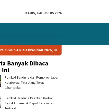
KAMIS, 6 AGUSTUS 2026
rup A Piala Presiden 2026, Bungkam Tampines Rovers 1-0 dan Lolo
ita Banyak Dibaca
 Ini
Pemkot Bandung dan Pemprov Jabar
Kolaborasi Tata Ulang Teras
Cihampelas
Pemkot Bandung Pastikan Korban
 Staf Kepresidenan
Kepala Desa di Kecamatan
Banggar
Begal Arcamanik Dapat Perawatan
 Kesiapan MPLS dan
Ciemas Diduga Diamankan
Sinkron
House Sekolah Rakyat
Satnarkoba, Polisi Belum Beri
Sukabum
Terbaikl