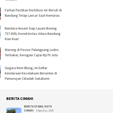
egrasi 4 Kabupaten
Penjelasan Resmi
hingga 
ng
Farhan Pastikan Distribusi Air Bersih di
Bandung Tetap Lancar Saat Kemarau
Bandara Husein Siap Layani Boeing
737-800, Konektivitas Udara Bandung
Kian Kuat
Warung di Pesisir Palangpang Ludes
Terbakar, Kerugian Capai Rp70 Juta
Gegara Rem Blong, Ini Daftar
Kendaraan Kecelakaan Beruntun di
Pamuruyan Cibadak Sukabumi
BERITA CIMAHI
BERITA UTAMA
,
KOTA
CIMAHI
5 Agustus, 2026