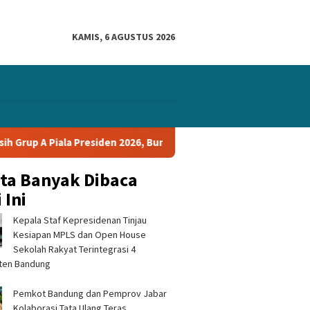
KAMIS, 6 AGUSTUS 2026
 A Piala Presiden 2026, Bungkam Tampines Rovers 1-0 dan Lolos 
ita Banyak Dibaca
 Ini
Kepala Staf Kepresidenan Tinjau
Kesiapan MPLS dan Open House
Sekolah Rakyat Terintegrasi 4
ten Bandung
ar DPRD dan TAPD
SIM Keliling Polres Sukabumi
Silatur
Pemkot Bandung dan Pemprov Jabar
onkan Anggaran
Hadir di Kalapa Nunggal,
Hikmah,
mi, Program Prioritas
Kamis 6 Agustus 2026
Tasikma
Kolaborasi Tata Ulang Teras