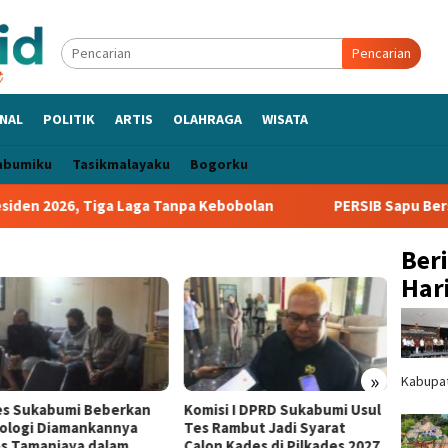
Pencarian
NAL
POLITIK
ARTIS
OLAHRAGA
WISATA
abumiku
Tasikmalayaku
Bogorku
 2026, Tiga Laga Tanpa Kebobolan
PERSIB Sapu Bersih Grup
Ber
Hari
»
Kabupa
es Sukabumi Beberkan
Komisi I DPRD Sukabumi Usul
Bangg
ologi Diamankannya
Tes Rambut Jadi Syarat
Sinkr
s Tamanjaya dalam
Calon Kades di Pilkades 2027
Sukabu