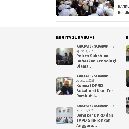
BANDU
Buddha
BERITA SUKABUMI
B
KABUPATEN SUKABUMI
6
Agustus, 2026
Polres Sukabumi
Beberkan Kronologi
Diama…
KABUPATEN SUKABUMI
6
Agustus, 2026
Komisi I DPRD
Sukabumi Usul Tes
Rambut J…
KABUPATEN SUKABUMI
6
Agustus, 2026
Banggar DPRD dan
TAPD Sinkronkan
Anggara…