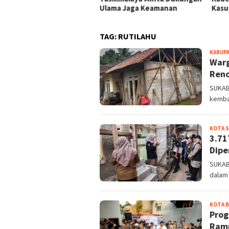
Ulama Jaga Keamanan
Kasu
TAG:
RUTILAHU
KABUP
Warg
Reno
SUKAB
kembal
KOTA 
3.71
Dipe
SUKAB
dalam 
KOTA 
Prog
Ramp