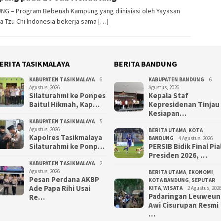
NG – Program Bebenah Kampung yang diinisiasi oleh Yayasan
 Tzu Chi Indonesia bekerja sama […]
ERITA TASIKMALAYA
BERITA BANDUNG
KABUPATEN TASIKMALAYA
6
KABUPATEN BANDUNG
6
Agustus, 2026
Agustus, 2026
Silaturahmi ke Ponpes
Kepala Staf
Baitul Hikmah, Kap…
Kepresidenan Tinjau
Kesiapan…
KABUPATEN TASIKMALAYA
5
Agustus, 2026
BERITA UTAMA
,
KOTA
Kapolres Tasikmalaya
BANDUNG
4 Agustus, 2026
Silaturahmi ke Ponp…
PERSIB Bidik Final Pia
Presiden 2026, …
KABUPATEN TASIKMALAYA
2
Agustus, 2026
BERITA UTAMA
,
EKONOMI
,
Pesan Perdana AKBP
KOTA BANDUNG
,
SEPUTAR
Ade Papa Rihi Usai
KITA
,
WISATA
2 Agustus, 202
Padaringan Leuweun
Re…
Awi Cisurupan Resmi
…