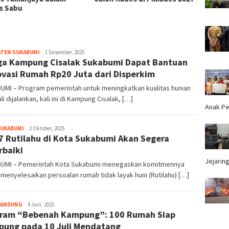
s Sabu
hingg
ATEN SUKABUMI
redaktur
1 Desember, 2025
a Kampung Cisalak Sukabumi Dapat Bantuan
vasi Rumah Rp20 Juta dari Disperkim
UMI – Program pemerintah untuk meningkatkan kualitas hunian
i dijalankan, kali ini di Kampung Cisalak, […]
Anak Pe
SUKABUMI
redaktur
2 Oktober, 2025
7 Rutilahu di Kota Sukabumi Akan Segera
rbaiki
Jejaring
UMI – Pemerintah Kota Sukabumi menegaskan komitmennya
menyelesaikan persoalan rumah tidak layak huni (Rutilahu) […]
BANDUNG
Tim
4 Juni, 2025
ram “Bebenah Kampung”: 100 Rumah Siap
Redaksi
ung pada 10 Juli Mendatang