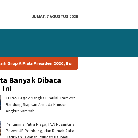
JUMAT, 7 AGUSTUS 2026
up A Piala Presiden 2026, Bungkam Tampines Rovers 1-0 dan Lolos
ita Banyak Dibaca
 Ini
TPPAS Legok Nangka Dimulai, Pemkot
Bandung Siapkan Armada Khusus
Angkut Sampah
Pertamina Patra Niaga, PLN Nusantara
 Prabu Siliwangi dan
Silaturahmi ke Ponpes Baitul
Lapanga
Power UP Rembang, dan Rumah Zakat
m Keramik Al-Fath
Hikmah, Kapolres
Pusat P
 Gedung Baru, Hampir
Tasikmalaya Minta Dukungan
Mahasis
Hadirkan Layanan Psikososial bagi