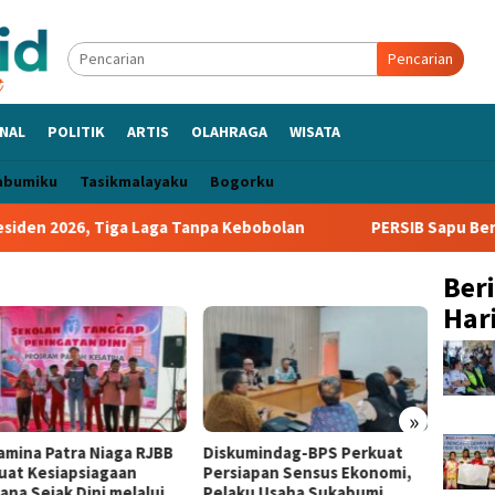
Pencarian
NAL
POLITIK
ARTIS
OLAHRAGA
WISATA
abumiku
Tasikmalayaku
Bogorku
n 2026, Tiga Laga Tanpa Kebobolan
PERSIB Sapu Bersih Gr
Ber
Hari
»
amina Patra Niaga RJBB
Diskumindag-BPS Perkuat
Museum
uat Kesiapsiagaan
Persiapan Sensus Ekonomi,
Museu
ana Sejak Dini melalui
Pelaku Usaha Sukabumi
Punya