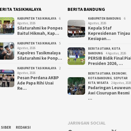
ERITA TASIKMALAYA
BERITA BANDUNG
KABUPATEN TASIKMALAYA
6
KABUPATEN BANDUNG
6
Agustus, 2026
Agustus, 2026
Silaturahmi ke Ponpes
Kepala Staf
Baitul Hikmah, Kap…
Kepresidenan Tinjau
Kesiapan…
KABUPATEN TASIKMALAYA
5
Agustus, 2026
BERITA UTAMA
,
KOTA
Kapolres Tasikmalaya
BANDUNG
4 Agustus, 2026
Silaturahmi ke Ponp…
PERSIB Bidik Final Pia
Presiden 2026, …
KABUPATEN TASIKMALAYA
2
Agustus, 2026
BERITA UTAMA
,
EKONOMI
,
Pesan Perdana AKBP
KOTA BANDUNG
,
SEPUTAR
Ade Papa Rihi Usai
KITA
,
WISATA
2 Agustus, 202
Padaringan Leuweun
Re…
Awi Cisurupan Resmi
…
JARINGAN SOCIAL
 SIBER
REDAKSI