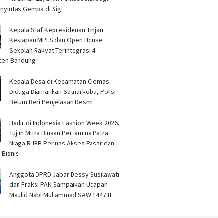
leksi Dipisahkan
Ulama Jaga Keamanan
Satukan
nyintas Gempa di Sigi
Kepala Staf Kepresidenan Tinjau
Kesiapan MPLS dan Open House
Sekolah Rakyat Terintegrasi 4
ten Bandung
Kepala Desa di Kecamatan Ciemas
Diduga Diamankan Satnarkoba, Polisi
Belum Beri Penjelasan Resmi
Hadir di Indonesia Fashion Week 2026,
Tujuh Mitra Binaan Pertamina Patra
Niaga RJBB Perluas Akses Pasar dan
 Bisnis
Anggota DPRD Jabar Dessy Susilawati
dan Fraksi PAN Sampaikan Ucapan
Maulid Nabi Muhammad SAW 1447 H