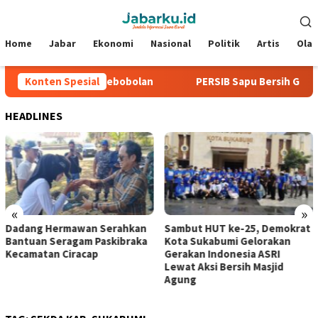
Loncat
Menu
ke
Mobile
konten
Home
Jabar
Ekonomi
Nasional
Politik
Artis
Ola
, Tiga Laga Tanpa Kebobolan
Konten Spesial
PERSIB Sapu Bersih Grup A P
HEADLINES
«
»
Dadang Hermawan Serahkan
Sambut HUT ke-25, Demokrat
Bantuan Seragam Paskibraka
Kota Sukabumi Gelorakan
Kecamatan Ciracap
Gerakan Indonesia ASRI
Lewat Aksi Bersih Masjid
Agung