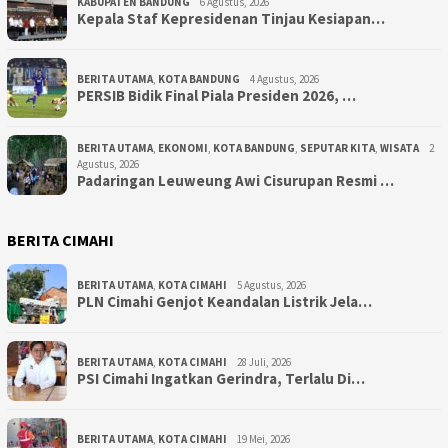
KABUPATEN BANDUNG
6 Agustus, 2026
Kepala Staf Kepresidenan Tinjau Kesiapan…
BERITA UTAMA
,
KOTA BANDUNG
4 Agustus, 2026
PERSIB Bidik Final Piala Presiden 2026, …
BERITA UTAMA
,
EKONOMI
,
KOTA BANDUNG
,
SEPUTAR KITA
,
WISATA
2
Agustus, 2026
Padaringan Leuweung Awi Cisurupan Resmi …
BERITA CIMAHI
BERITA UTAMA
,
KOTA CIMAHI
5 Agustus, 2026
PLN Cimahi Genjot Keandalan Listrik Jela…
BERITA UTAMA
,
KOTA CIMAHI
28 Juli, 2026
PSI Cimahi Ingatkan Gerindra, Terlalu Di…
BERITA UTAMA
,
KOTA CIMAHI
19 Mei, 2026