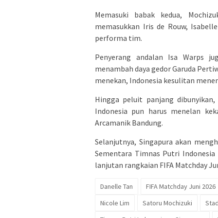
Memasuki babak kedua, Mochizu
memasukkan Iris de Rouw, Isabell
performa tim.
Penyerang andalan Isa Warps ju
menambah daya gedor Garuda Pertiw
menekan, Indonesia kesulitan mene
Hingga peluit panjang dibunyikan,
Indonesia pun harus menelan keka
Arcamanik Bandung.
Selanjutnya, Singapura akan mengh
Sementara Timnas Putri Indonesia
lanjutan rangkaian FIFA Matchday Jun
Danelle Tan
FIFA Matchday Juni 2026
Nicole Lim
Satoru Mochizuki
Sta