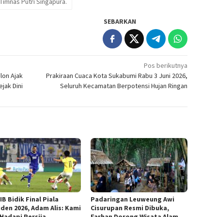
Timnas Putri Singapura.
SEBARKAN
Pos berikutnya
lon Ajak
Prakiraan Cuaca Kota Sukabumi Rabu 3 Juni 2026,
jak Dini
Seluruh Kecamatan Berpotensi Hujan Ringan
B Bidik Final Piala
Padaringan Leuweung Awi
iden 2026, Adam Alis: Kami
Cisurupan Resmi Dibuka,
 Hadapi Persija
Farhan Dorong Wisata Alam