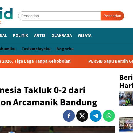
Pencarian
NAL
POLITIK
ARTIS
OLAHRAGA
WISATA
abumiku
Tasikmalayaku
Bogorku
 Tanpa Kebobolan
PERSIB Sapu Bersih Grup A Piala Presid
Ber
Hari
nesia Takluk 0-2 dari
dion Arcamanik Bandung