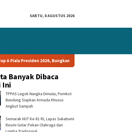
SABTU, 8 AGUSTUS 2026
en 2026, Bungkam Tampines Rovers 1-0 dan Lolos ke Semifinal
ita Banyak Dibaca
 Ini
TPPAS Legok Nangka Dimulai, Pemkot
Bandung Siapkan Armada Khusus
Angkut Sampah
Semarak HUT Ke-81 RI, Lapas Sukabumi
Resmi Gelar Pekan Olahraga dan
Lomba Tradisional