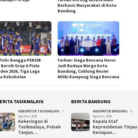
Berbasis Masyarakat di Kota
Bandung
 Tolic Bangga PERSIB
Farhan: Siaga Bencana Harus
 Bersih Grup A Piala
Jadi Budaya Warga Kota
iden 2026, Tiga Laga
Bandung, Coblong Resmi
a Kebobolan
Miliki Kampung Siaga Bencana
ERITA TASIKMALAYA
BERITA BANDUNG
KABUPATEN TASIKMALAYA
7
KABUPATEN BANDUNG
6
Agustus, 2026
Agustus, 2026
Kekeringan di
Kepala Staf
Tasikmalaya, Polsek
Kepresidenan Tinjau
Tanjun…
Kesiapan…