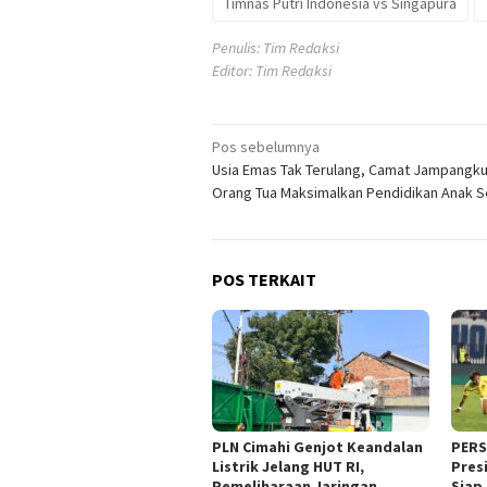
Timnas Putri Indonesia vs Singapura
Penulis: Tim Redaksi
Editor: Tim Redaksi
Navigasi
Pos sebelumnya
Usia Emas Tak Terulang, Camat Jampangku
pos
Orang Tua Maksimalkan Pendidikan Anak Se
POS TERKAIT
PLN Cimahi Genjot Keandalan
PERSI
Listrik Jelang HUT RI,
Pres
Pemeliharaan Jaringan
Siap