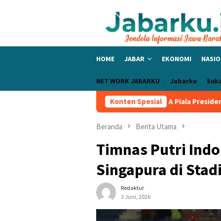
Loncat
ke
konten
HOME
JABAR
EKONOMI
NASIO
NET WORK JABARKU
Jabarku
Suk
 Bangga PERSIB Sapu Bersih Grup A Piala Presiden 2026, Tiga Laga
Konten Spesial
Beranda
Berita Utama
Timnas Putri Indo
Singapura di Sta
Redaktur
3 Juni, 2026