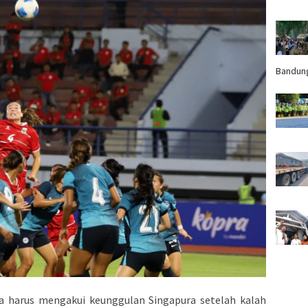
Bandun
a harus mengakui keunggulan Singapura setelah kalah