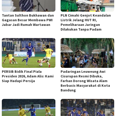
Tantan Sulthon Bukhawan dan
PLN Cimahi Genjot Keandalan
Gagasan Besar Membawa PWI
Listrik Jelang HUT RI,
Jabar Jadi Rumah Wartawan
Pemeliharaan Jaringan
Dilakukan Tanpa Padam
PERSIB Bidik Final Piala
Padaringan Leuweung Awi
Presiden 2026, Adam Alis: Kami
Cisurupan Resmi Dibuka,
Siap Hadapi Persija
Farhan Dorong Wisata Alam
Berbasis Masyarakat di Kota
Bandung