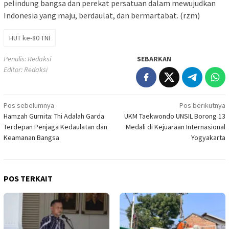
pelindung bangsa dan perekat persatuan dalam mewujudkan
Indonesia yang maju, berdaulat, dan bermartabat. (rzm)
HUT ke-80 TNI
Penulis: Redaksi
SEBARKAN
Editor: Redaksi
Navigasi
Pos sebelumnya
Pos berikutnya
Hamzah Gurnita: Tni Adalah Garda
UKM Taekwondo UNSIL Borong 13
pos
Terdepan Penjaga Kedaulatan dan
Medali di Kejuaraan Internasional
Keamanan Bangsa
Yogyakarta
POS TERKAIT