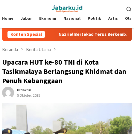
Loncat
Menu
ke
Mobile
konten
Home
Jabar
Ekonomi
Nasional
Politik
Artis
Ola
lverstone
Konten Spesial
Nazriel Bertekad Terus Berkembang, Siap Bantu
Beranda
Berita Utama
Upacara HUT ke-80 TNI di Kota
Tasikmalaya Berlangsung Khidmat dan
Penuh Kebanggaan
Redaktur
5 Oktober, 2025